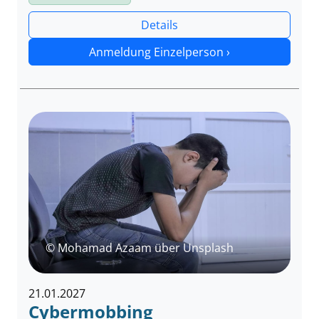
Details
Anmeldung Einzelperson ›
© Mohamad Azaam über Unsplash
21.01.2027
Cybermobbing