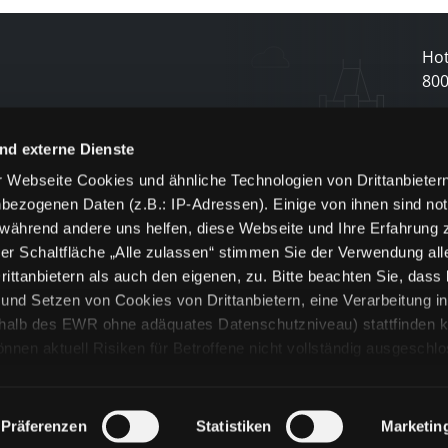
Hot
80
N
nd externe Dienste
 Webseite Cookies und ähnliche Technologien von Drittanbieter
und
bezogenen Daten (z.B.: IP-Adressen). Einige von ihnen sind not
j
 während andere uns helfen, diese Webseite und Ihre Erfahrung 
er Schaltfläche „Alle zulassen“ stimmen Sie der Verwendung all
ittanbietern als auch den eigenen, zu. Bitte beachten Sie, dass 
nd Setzen von Cookies von Drittanbietern, eine Verarbeitung i
rhalb des EWR ohne adäquates Datenschutzniveau) stattfinden k
n aktuell Risiken für Betroffene nicht vollständig ausgeschl
en
lche Cookies oder Dienste erfolgt nur, wenn Sie die jeweilige Ein
n“) oder auf die Schaltfläche „Alle zulassen“ klicken. Unter dem
ie Erklärungen zu den verschiedenen Kategorien von Cookies und
Präferenzen
Statistiken
Marketin
ändlich können Sie über unsere „Cookie-Einstellungen“ unter dem