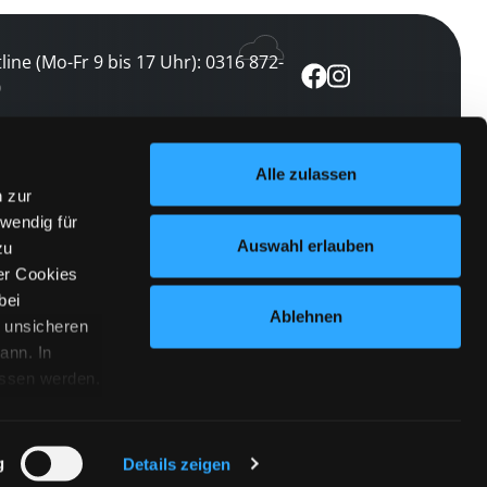
line (Mo-Fr 9 bis 17 Uhr): 0316 872-
0
ewsletter abonnieren
Alle zulassen
n zur
 keine Veranstaltung verpassen
wendig für
etzt abonnieren
Auswahl erlauben
zu
er Cookies
bei
Ablehnen
n unsicheren
ann. In
ossen werden.
Cookies
|
Impressum
|
Datenschutz
willigung
anmelden
 Punkt
 ähnlichen
g
Details zeigen
 Button links