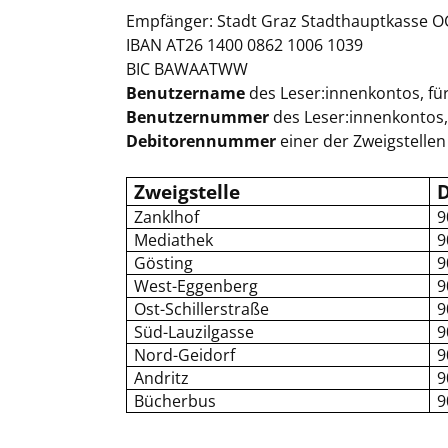
Empfänger:
Stadt Graz Stadthauptkasse O
IBAN AT26 1400 0862 1006 1039
BIC BAWAATWW
Benutzername
des Leser:innenkontos, für
Benutzernummer
des Leser:innenkontos, 
Debitorennummer
einer der Zweigstellen 
Zweigstelle
Zanklhof
9
Mediathek
9
Gösting
9
West-Eggenberg
9
Ost-Schillerstraße
9
Süd-Lauzilgasse
9
Nord-Geidorf
9
Andritz
9
Bücherbus
9