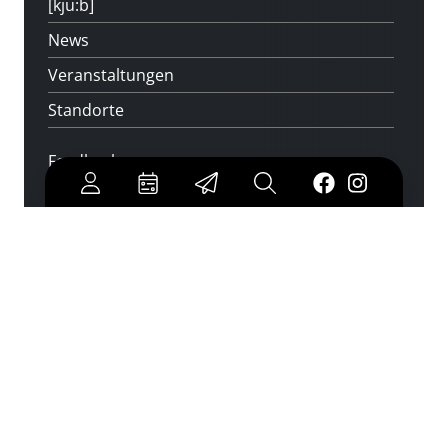
[kju:b]
News
Veranstaltungen
Standorte
Feedback
Kontakt
Über uns
Jobs
Medienwunsch
FAQs
Überweisungsdaten
Newsletter abonnieren
und keine Veranstaltung verpassen