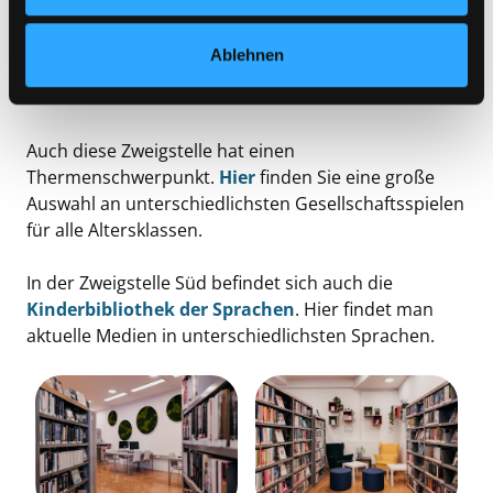
Medienangebot, einer gemütlichen Leselounge und
einer sonnigen Leseterrasse auch einen modernen
Ablehnen
hellen Kinderbuchbereich, der zum Verweilen
einlädt.
Auch diese Zweigstelle hat einen
Thermenschwerpunkt.
Hier
finden Sie eine große
Auswahl an unterschiedlichsten Gesellschaftsspielen
für alle Altersklassen.
In der Zweigstelle Süd befindet sich auch die
Kinderbibliothek der Sprachen
. Hier findet man
aktuelle Medien in unterschiedlichsten Sprachen.