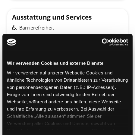
Ausstattung und Services
Barrierefreiheit
Gratis WLAN
6 User-PCs (Internet) und 1 Kopierer
(Drucker)
4 CD-Hörstationen
Wir verwenden Cookies und externe Dienste
Kaffeeautomat / Leselounge
Wir verwenden auf unserer Webseite Cookies und
ähnliche Technologien von Drittanbietern zur Verarbeitung
Bankomat
von personenbezogenen Daten (z.B.: IP-Adressen).
Parkplatz
Einige von ihnen sind notwendig für den Betrieb der
24 Stunden Rückgabeklappe
Webseite, während andere uns helfen, diese Webseite
und Ihre Erfahrung zu verbessern. Bei Auswahl der
Schaltfläche „Alle zulassen“ stimmen Sie der
Verwendung aller Cookies und Dienste, sowohl von
Informationen
Drittanbietern als auch den eigenen, zu. Bitte beachten