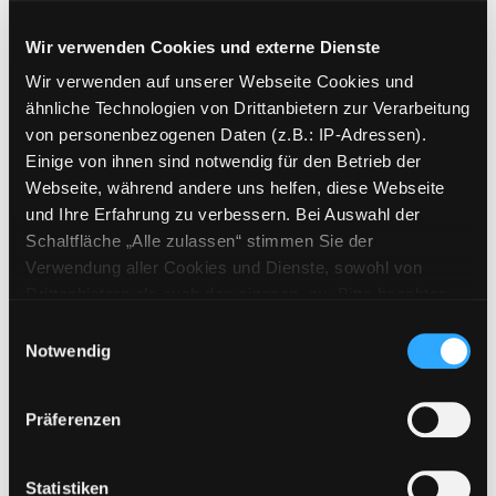
Wir verwenden Cookies und externe Dienste
Wir verwenden auf unserer Webseite Cookies und
ähnliche Technologien von Drittanbietern zur Verarbeitung
von personenbezogenen Daten (z.B.: IP-Adressen).
Einige von ihnen sind notwendig für den Betrieb der
Webseite, während andere uns helfen, diese Webseite
und Ihre Erfahrung zu verbessern. Bei Auswahl der
Schaltfläche „Alle zulassen“ stimmen Sie der
© Lex Karelly
Verwendung aller Cookies und Dienste, sowohl von
Drittanbietern als auch den eigenen, zu. Bitte beachten
Dingeborg
Sie, dass bei Verwendung von Diensten und Setzen von
Einwilligungsauswahl
Cookies von Drittanbietern, eine Verarbeitung in
Notwendig
Die Bibliothek der Dinge
unsicheren Drittländern (Länder außerhalb des EWR
ohne adäquates Datenschutzniveau) stattfinden kann. In
Präferenzen
diesem Zusammenhang können aktuell Risiken für
Betroffene nicht vollständig ausgeschlossen werden.
Eine Verarbeitung durch solche Cookies oder Dienste
Statistiken