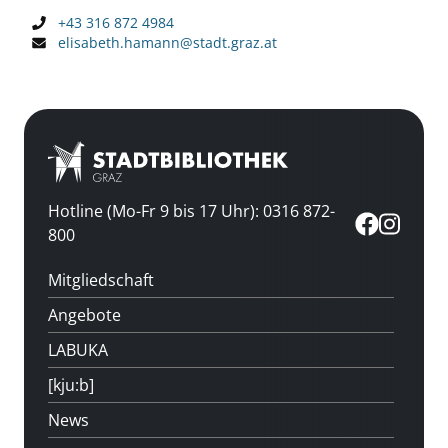
+43 316 872 4984
elisabeth.hamann@stadt.graz.at
Hotline (Mo-Fr 9 bis 17 Uhr): 0316 872-
800
Mitgliedschaft
Angebote
LABUKA
[kju:b]
News