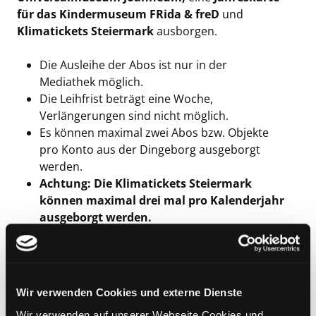
für das Kindermuseum FRida & freD
und
Klimatickets Steiermark
ausborgen.
Die Ausleihe der Abos ist nur in der
Mediathek möglich.
Die Leihfrist beträgt eine Woche,
Verlängerungen sind nicht möglich.
Es können maximal zwei Abos bzw. Objekte
pro Konto aus der Dingeborg ausgeborgt
werden.
Achtung: Die Klimatickets Steiermark
können maximal drei mal pro Kalenderjahr
ausgeborgt werden.
Vorbestellungen können bei den Kolleg:innen
in der
Mediathek
telefonisch unter 0316/872
4980 oder per
Mail
dieMediathek@stadt.graz.at
gemacht
Wir verwenden Cookies und externe Dienste
werden.
Wir verwenden auf unserer Webseite Cookies und