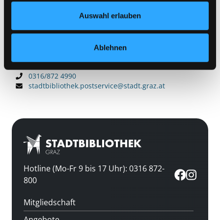
Hier finden Sie alle Anlaufstellen
Datenschutzerklärung
und in unserem
Impressum
.
Auswahl erlauben
Hauszustellung und Blindensendung
Wie das Ganze funktioniert
Ablehnen
Postservice
0316/872 4990
stadtbibliothek.postservice@stadt.graz.at
Hotline (Mo-Fr 9 bis 17 Uhr): 0316 872-
800
Mitgliedschaft
Angebote