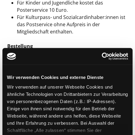
Für Kinder und Jugendliche kostet das
Posterservice 10 Euro.
Für Kulturpass- und Sozialcardinhaber:innen ist
das Postservice ohne Aufpreis in der
Mitgliedschaft enthalten.
Bestellung
Sie legen Ihre gewünschten Medien mit einem
Klick auf "Medium auf die Postliste setzen" in
den Bibliothekskorb.
Wir verwenden Cookies und externe Dienste
Bei Abschluss der Bestellung wählen Sie den
Wir verwenden auf unserer Webseite Cookies und
Abholort aus.
ähnliche Technologien von Drittanbietern zur Verarbeitung
Wenn das Paket der Post übergeben wird,
von personenbezogenen Daten (z.B.: IP-Adressen).
bekommen Sie eine Mail. Nach 2-3 Werktagen
Einige von ihnen sind notwendig für den Betrieb der
können Sie Ihr Paket abholen.
Webseite, während andere uns helfen, diese Webseite
und Ihre Erfahrung zu verbessern. Bei Auswahl der
Rückgabe
Schaltfläche „Alle zulassen“ stimmen Sie der