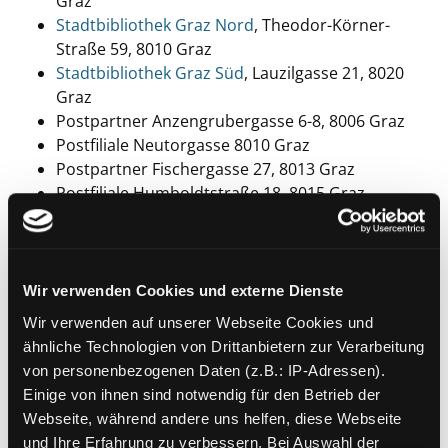
Graz
Stadtbibliothek Graz Nord
, Theodor-Körner-
Straße 59, 8010 Graz
Stadtbibliothek Graz Süd
, Lauzilgasse 21, 8020
Graz
Postpartner Anzengrubergasse 6-8, 8006 Graz
Postfiliale Neutorgasse 8010 Graz
Postpartner Fischergasse 27, 8013 Graz
Postfiliale Humboldtstraße 18, 8015 Graz
Postfiliale Gleisdorfergasse 4, 8016 Graz
Postpartner Moserhofgasse 42, 8017 Graz
Postpartner Plüddemanngasse 34a, 8019 Graz
Postfiliale Europaplatz 10, 8020 Graz
Wir verwenden Cookies und externe Dienste
Postfiliale Citypark, Lazarettgürtel 55, 8025 Graz
Wir verwenden auf unserer Webseite Cookies und
Postpartner Eckertstraße 30g, 8026 Graz
ähnliche Technologien von Drittanbietern zur Verarbeitung
Postfiliale Stiftingtalstraße 3-7, 8036 Graz
von personenbezogenen Daten (z.B.: IP-Adressen).
Postpartner Unimarkt Waltendorfer
Einige von ihnen sind notwendig für den Betrieb der
Hauptstraße 121
Webseite, während andere uns helfen, diese Webseite
Postfiliale Murpark, Ostbahnstraße 3, 8041 Graz
und Ihre Erfahrung zu verbessern. Bei Auswahl der