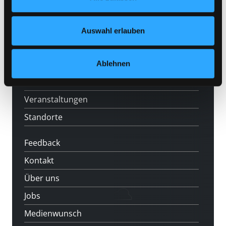
Mitgliedschaft
Nähere Informationen finden Sie in unserer
Datenschutzerklärung
und in unserem
Impressum
.
Angebote
Auswahl erlauben
LABUKA
[kju:b]
Ablehnen
News
Veranstaltungen
Standorte
Feedback
Kontakt
Über uns
Jobs
Medienwunsch