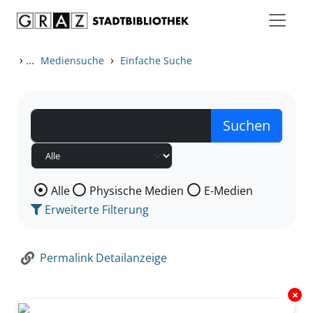
Zum Inhalt springen
Zur Detailanzeige springen
›
...
›
Mediensuche
Einfache Suche
Wählen Sie die Medienart nach der Sie suchen wollen
Alle
Physische Medien
E-Medien
Erweiterte Filterung
Permalink Detailanzeige