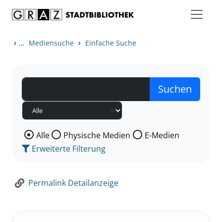
Zum Inhalt springen
Zur Detailanzeige springen
›
...
›
Mediensuche
Einfache Suche
Wählen Sie die Medienart nach der Sie suchen wollen
Alle
Physische Medien
E-Medien
Erweiterte Filterung
Permalink Detailanzeige