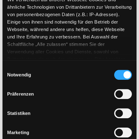
Mehr Informationen ein-/ausblenden
ähnliche Technologien von Drittanbietern zur Verarbeitung
von personenbezogenen Daten (z.B.: IP-Adressen).
Einige von ihnen sind notwendig für den Betrieb der
Webseite, während andere uns helfen, diese Webseite
Exemplare
und Ihre Erfahrung zu verbessern. Bei Auswahl der
Schaltfläche „Alle zulassen“ stimmen Sie der
Zweigstelle:
Mediathek
Verwendung aller Cookies und Dienste, sowohl von
Signatur:
TV.DH CER
Drittanbietern als auch den eigenen, zu. Bitte beachten
Standort 2:
Ausleihe
Sie, dass bei Verwendung von Diensten und Setzen von
Einwilligungsauswahl
Status:
Verfügbar
Cookies von Drittanbietern, eine Verarbeitung in
Notwendig
unsicheren Drittländern (Länder außerhalb des EWR
Vorbestellungen:
0
ohne adäquates Datenschutzniveau) stattfinden kann. In
Mediengruppe:
DVD
Präferenzen
diesem Zusammenhang können aktuell Risiken für
Frist:
Betroffene nicht vollständig ausgeschlossen werden.
Barcode:
ME06DD032629
Eine Verarbeitung durch solche Cookies oder Dienste
Statistiken
Standort 3:
erfolgt nur, wenn Sie die jeweilige Einwilligung erteilen
(„Auswahl erlauben“) oder auf die Schaltfläche „Alle
Marketing
zulassen“ klicken. Unter dem Punkt „Details zeigen“