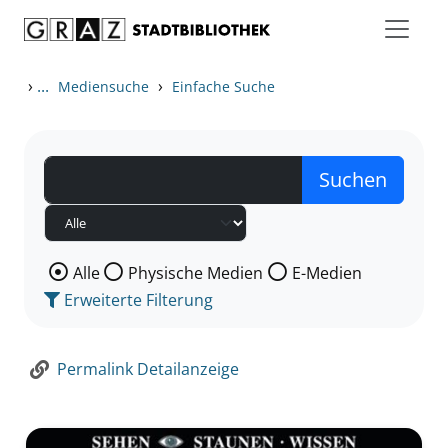
Zum Inhalt springen
Zur Detailanzeige springen
›
...
›
Mediensuche
Einfache Suche
Wählen Sie die Medienart nach der Sie suchen wollen
Alle
Physische Medien
E-Medien
Erweiterte Filterung
Permalink Detailanzeige