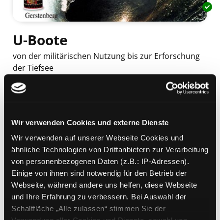
U-Boote
von der militärischen Nutzung bis zur Erforschung
der Tiefsee
Mediengruppe:
Kinderbuch
Suche nach diesem Verfasser
Beschreibung ein-/ausblenden
Mehr Informationen ein-/ausblenden
Wir verwenden Cookies und externe Dienste
Wir verwenden auf unserer Webseite Cookies und
ähnliche Technologien von Drittanbietern zur Verarbeitung
von personenbezogenen Daten (z.B.: IP-Adressen).
Exemplare
Einige von ihnen sind notwendig für den Betrieb der
Webseite, während andere uns helfen, diese Webseite
Zweigstelle:
West - Eggenberg
und Ihre Erfahrung zu verbessern. Bei Auswahl der
Signatur:
JT UBO
Schaltfläche „Alle zulassen“ stimmen Sie der
Standort 2:
Ausleihe