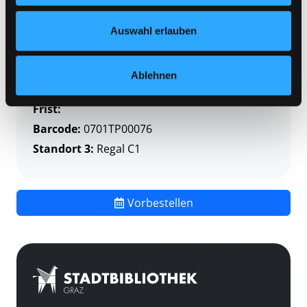
Nähere Informationen finden Sie in unserer
Signatur:
TP RAU
Datenschutzerklärung
und in unserem
Impressum
.
Standort 2:
Depot
Auswahl erlauben
Status:
Verfügbar
Vorbestellungen:
0
Ablehnen
Mediengruppe:
Themenpaket
Frist:
Barcode:
0701TP00076
Standort 3:
Regal C1
Vorbestellen