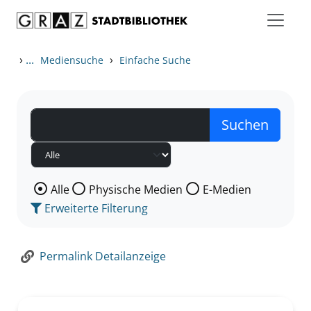
Zum Inhalt springen
Zur Detailanzeige springen
›
...
›
Mediensuche
Einfache Suche
Wählen Sie die Medienart nach der Sie suchen wollen
Alle
Physische Medien
E-Medien
Erweiterte Filterung
Permalink Detailanzeige