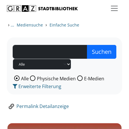
Zum Inhalt springen
Zur Detailanzeige springen
›
...
›
Mediensuche
Einfache Suche
Wählen Sie die Medienart nach der Sie suchen wollen
Alle
Physische Medien
E-Medien
Erweiterte Filterung
Permalink Detailanzeige