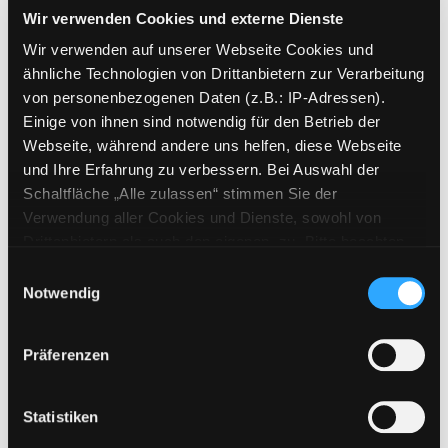
Wir verwenden Cookies und externe Dienste
[Lesung]
Wir verwenden auf unserer Webseite Cookies und
Mediengruppe:
eAudio
ähnliche Technologien von Drittanbietern zur Verarbeitung
Suche nach diesem Verfasser
von personenbezogenen Daten (z.B.: IP-Adressen).
Beschreibung ein-/ausblenden
Einige von ihnen sind notwendig für den Betrieb der
Webseite, während andere uns helfen, diese Webseite
Mehr Informationen ein-/ausblenden
und Ihre Erfahrung zu verbessern. Bei Auswahl der
Schaltfläche „Alle zulassen“ stimmen Sie der
Verwendung aller Cookies und Dienste, sowohl von
Exemplare
Drittanbietern als auch den eigenen, zu. Bitte beachten
Sie, dass bei Verwendung von Diensten und Setzen von
Einwilligungsauswahl
Zweigstelle:
Bibliothek digital
Cookies von Drittanbietern, eine Verarbeitung in
Notwendig
unsicheren Drittländern (Länder außerhalb des EWR
Signatur:
ohne adäquates Datenschutzniveau) stattfinden kann. In
Standort 2:
Präferenzen
diesem Zusammenhang können aktuell Risiken für
Status:
Zum Download
Betroffene nicht vollständig ausgeschlossen werden.
Vorbestellungen:
0
Eine Verarbeitung durch solche Cookies oder Dienste
Statistiken
Mediengruppe:
eAudio
erfolgt nur, wenn Sie die jeweilige Einwilligung erteilen