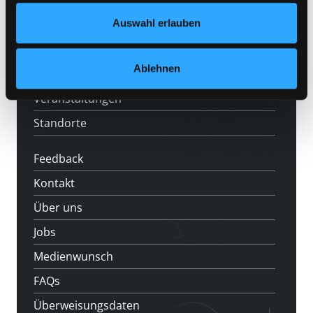
Angebote
Datenschutzerklärung
und in unserem
Impressum
.
Auswahl erlauben
LABUKA
[kju:b]
Ablehnen
News
Veranstaltungen
Standorte
Feedback
Kontakt
Über uns
Jobs
Medienwunsch
FAQs
Überweisungsdaten