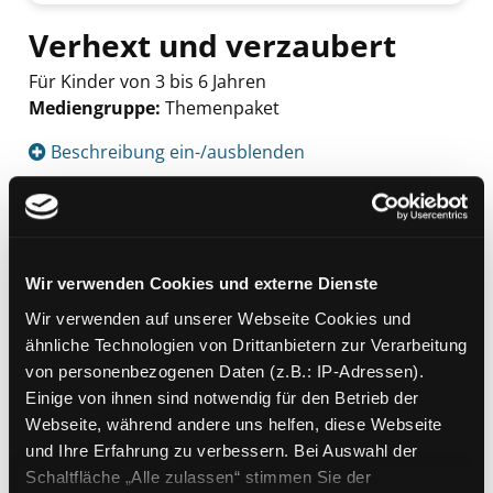
Verhext und verzaubert
Für Kinder von 3 bis 6 Jahren
Mediengruppe:
Themenpaket
Suche nach diesem Verfasser
Beschreibung ein-/ausblenden
Mehr Informationen ein-/ausblenden
Wir verwenden Cookies und externe Dienste
Exemplare
Wir verwenden auf unserer Webseite Cookies und
ähnliche Technologien von Drittanbietern zur Verarbeitung
Zweigstelle:
Themenpaket-Service
von personenbezogenen Daten (z.B.: IP-Adressen).
Signatur:
VER
Einige von ihnen sind notwendig für den Betrieb der
Standort 2:
Depot
Webseite, während andere uns helfen, diese Webseite
Status:
Verfügbar
und Ihre Erfahrung zu verbessern. Bei Auswahl der
Schaltfläche „Alle zulassen“ stimmen Sie der
Vorbestellungen:
0