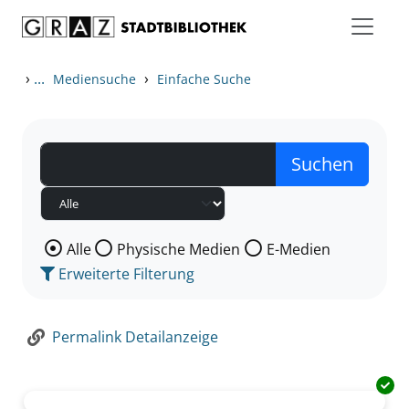
Zum Inhalt springen
Zur Detailanzeige springen
›
...
›
Mediensuche
Einfache Suche
Wählen Sie die Medienart nach der Sie suchen wollen
Alle
Physische Medien
E-Medien
Erweiterte Filterung
Permalink Detailanzeige