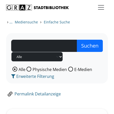
Zum Inhalt springen
Zur Detailanzeige springen
›
...
›
Mediensuche
Einfache Suche
Wählen Sie die Medienart nach der Sie suchen wollen
Alle
Physische Medien
E-Medien
Erweiterte Filterung
Permalink Detailanzeige