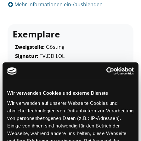
Mehr Informationen ein-/ausblenden
Exemplare
Zweigstelle:
Gösting
Signatur:
TV.DD LOL
Standort 2:
Ausleihe
Status:
Verfügbar
Vorbestellungen:
0
Mediengruppe:
DVD
Wir verwenden Cookies und externe Dienste
Frist:
Wir verwenden auf unserer Webseite Cookies und
Barcode:
2002SB01555
ähnliche Technologien von Drittanbietern zur Verarbeitung
von personenbezogenen Daten (z.B.: IP-Adressen).
Standort 3:
Einige von ihnen sind notwendig für den Betrieb der
Webseite, während andere uns helfen, diese Webseite
und Ihre Erfahrung zu verbessern. Bei Auswahl der