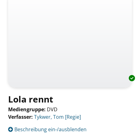
Lola rennt
Mediengruppe:
DVD
Verfasser:
Suche nach diesem Verfasser
Tykwer, Tom [Regie]
Beschreibung ein-/ausblenden