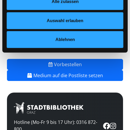
Alle zulassen
jederzeit widerrufen und Ihre Einstellungen verändern.
Vorbestellungen:
0
Nähere Informationen finden Sie in unserer
Mediengruppe:
DVD
Datenschutzerklärung
und in unserem
Impressum
.
Auswahl erlauben
Frist:
Barcode:
1806SB01011
Ablehnen
Standort 3:
Vorbestellen
Medium auf die Postliste setzen
Hotline (Mo-Fr 9 bis 17 Uhr): 0316 872-
800