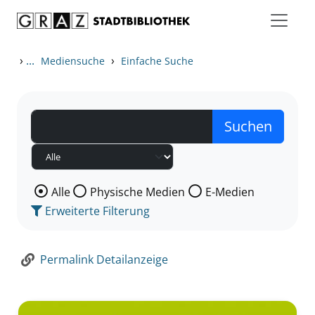
Zum Inhalt springen
Zur Detailanzeige springen
›
...
›
Mediensuche
Einfache Suche
Wählen Sie die Medienart nach der Sie suchen wollen
Alle
Physische Medien
E-Medien
Erweiterte Filterung
Permalink Detailanzeige