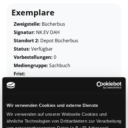
Exemplare
Zweigstelle:
Bücherbus
Signatur:
NK.EV DAH
Standort 2:
Depot Bücherbus
Status:
Verfügbar
Vorbestellungen:
0
Mediengruppe:
Sachbuch
Frist:
Barcode:
1211SB00747
Standort 3:
Wir verwenden Cookies und externe Dienste
Wir verwenden auf unserer Webseite Cookies und
Zweigstelle:
Gösting
ähnliche Technologien von Drittanbietern zur Verarbeitung
Signatur:
NK.EV DAH
von personenbezogenen Daten (z.B.: IP-Adressen).