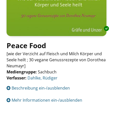
Peace Food
[wie der Verzicht auf Fleisch und Milch Körper und
Seele heilt ; 30 vegane Genussrezepte von Dorothea
Neumayr]
Mediengruppe:
Sachbuch
Verfasser:
Suche nach diesem Verfasser
Dahlke, Rüdiger
Beschreibung ein-/ausblenden
Mehr Informationen ein-/ausblenden