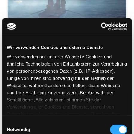
Wir verwenden Cookies und externe Dienste
Wir verwenden auf unserer Webseite Cookies und
Tom Tin und das
ähnliche Technologien von Drittanbietern zur Verarbeitung
von personenbezogenen Daten (z.B.: IP-Adressen).
Sträflingsschiff
Einige von ihnen sind notwendig für den Betrieb der
Mediengruppe:
Jugendbuch
Webseite, während andere uns helfen, diese Webseite
Verfasser:
Suche nach diesem Verfasser
Lawrence, Iain
und Ihre Erfahrung zu verbessern. Bei Auswahl der
Schaltfläche „Alle zulassen“ stimmen Sie der
Beschreibung ein-/ausblenden
Verwendung aller Cookies und Dienste, sowohl von
Drittanbietern als auch den eigenen, zu. Bitte beachten
Mehr Informationen ein-/ausblenden
Sie, dass bei Verwendung von Diensten und Setzen von
Einwilligungsauswahl
Cookies von Drittanbietern, eine Verarbeitung in
Notwendig