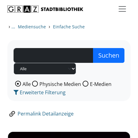
Zum Inhalt springen
Zur Detailanzeige springen
›
...
›
Mediensuche
Einfache Suche
Wählen Sie die Medienart nach der Sie suchen wollen
Alle
Physische Medien
E-Medien
Erweiterte Filterung
Permalink Detailanzeige