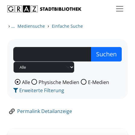
Zum Inhalt springen
Zur Detailanzeige springen
›
...
›
Mediensuche
Einfache Suche
Wählen Sie die Medienart nach der Sie suchen wollen
Alle
Physische Medien
E-Medien
Erweiterte Filterung
Permalink Detailanzeige