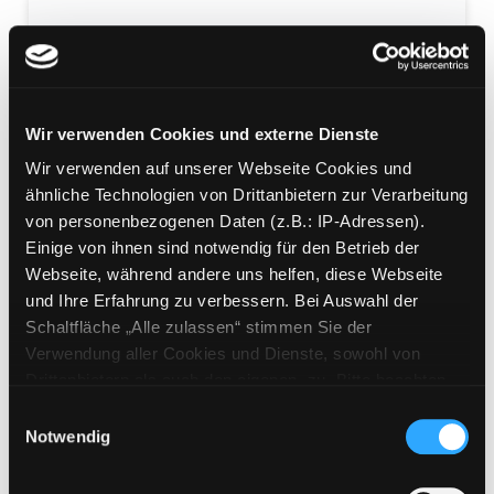
An Elephant never forgets
Wir verwenden Cookies und externe Dienste
Mediengruppe:
Jugendbuch
Wir verwenden auf unserer Webseite Cookies und
Verfasser:
Stewart, Paul
ähnliche Technologien von Drittanbietern zur Verarbeitung
Übergeordnetes Werk:
Klassensatz Englisch: An
von personenbezogenen Daten (z.B.: IP-Adressen).
Elephant Never Forgets / Stewart, Paul
Einige von ihnen sind notwendig für den Betrieb der
Beschreibung ein-/ausblenden
Webseite, während andere uns helfen, diese Webseite
und Ihre Erfahrung zu verbessern. Bei Auswahl der
Mehr Informationen ein-/ausblenden
Schaltfläche „Alle zulassen“ stimmen Sie der
Verwendung aller Cookies und Dienste, sowohl von
Drittanbietern als auch den eigenen, zu. Bitte beachten
Medium auf die Postliste setzen
Sie, dass bei Verwendung von Diensten und Setzen von
Einwilligungsauswahl
Cookies von Drittanbietern, eine Verarbeitung in
Notwendig
unsicheren Drittländern (Länder außerhalb des EWR
ohne adäquates Datenschutzniveau) stattfinden kann. In