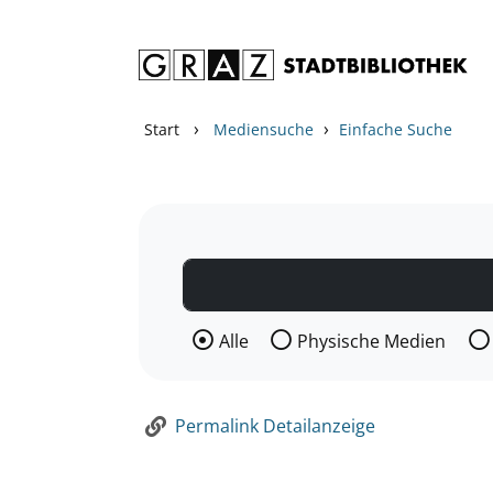
Zum Inhalt springen
Zur Detailanzeige springen
›
›
Start
Mediensuche
Einfache Suche
Wählen Sie die Medienart nach der Si
Alle
Physische Medien
Permalink Detailanzeige