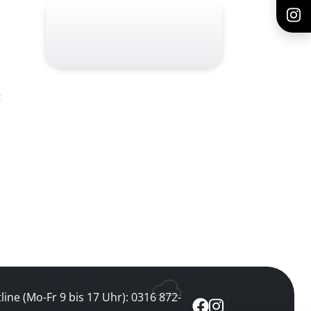
t
line (Mo-Fr 9 bis 17 Uhr): 0316 872-