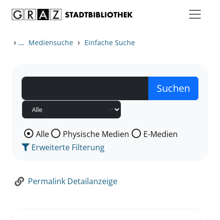
Zum Inhalt springen
Zur Detailanzeige springen
›
...
›
Mediensuche
Einfache Suche
Wählen Sie die Medienart nach der Sie suchen wollen
Alle
Physische Medien
E-Medien
Erweiterte Filterung
Permalink Detailanzeige