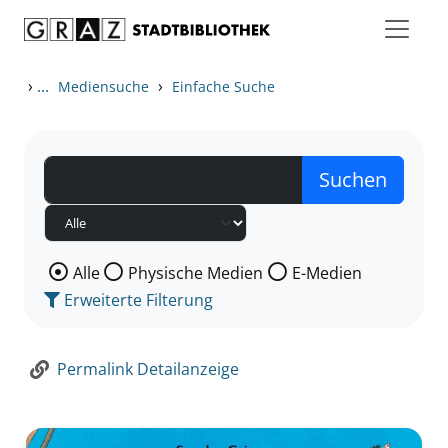
Zum Inhalt springen
Zur Detailanzeige springen
›
...
›
Mediensuche
Einfache Suche
Wählen Sie die Medienart nach der Sie suchen wollen
Alle
Physische Medien
E-Medien
Erweiterte Filterung
Permalink Detailanzeige