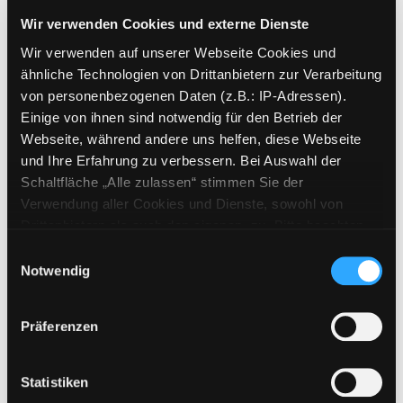
Mediengruppe:
Literatur CD
Wir verwenden Cookies und externe Dienste
Verfasser:
Suche nach diesem Verfasser
Grimm, Sandra (Verfasser)
Wir verwenden auf unserer Webseite Cookies und
ähnliche Technologien von Drittanbietern zur Verarbeitung
Beschreibung ein-/ausblenden
von personenbezogenen Daten (z.B.: IP-Adressen).
Einige von ihnen sind notwendig für den Betrieb der
Mehr Informationen ein-/ausblenden
Webseite, während andere uns helfen, diese Webseite
und Ihre Erfahrung zu verbessern. Bei Auswahl der
Schaltfläche „Alle zulassen“ stimmen Sie der
Exemplare
Verwendung aller Cookies und Dienste, sowohl von
Drittanbietern als auch den eigenen, zu. Bitte beachten
Zweigstelle:
Zanklhof
Sie, dass bei Verwendung von Diensten und Setzen von
Einwilligungsauswahl
Signatur:
TD.JD.JR GRI
Cookies von Drittanbietern, eine Verarbeitung in
Notwendig
unsicheren Drittländern (Länder außerhalb des EWR
Standort 2:
Ausleihe
ohne adäquates Datenschutzniveau) stattfinden kann. In
Status:
Verfügbar
Präferenzen
diesem Zusammenhang können aktuell Risiken für
Vorbestellungen:
0
Betroffene nicht vollständig ausgeschlossen werden.
Mediengruppe:
Literatur CD
Eine Verarbeitung durch solche Cookies oder Dienste
Statistiken
Frist:
erfolgt nur, wenn Sie die jeweilige Einwilligung erteilen