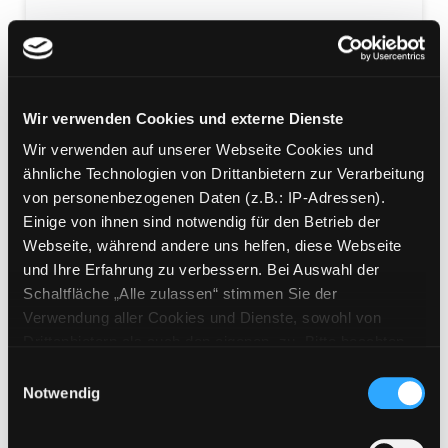
Werkstatt Deutsch als
Wir verwenden Cookies und externe Dienste
Zweitsprache A
Wir verwenden auf unserer Webseite Cookies und
Mediengruppe:
Kinderbuch
ähnliche Technologien von Drittanbietern zur Verarbeitung
Übergeordnetes Werk:
Deutsch als Zweitsprache
von personenbezogenen Daten (z.B.: IP-Adressen).
Einige von ihnen sind notwendig für den Betrieb der
Beschreibung ein-/ausblenden
Webseite, während andere uns helfen, diese Webseite
und Ihre Erfahrung zu verbessern. Bei Auswahl der
Mehr Informationen ein-/ausblenden
Schaltfläche „Alle zulassen“ stimmen Sie der
Verwendung aller Cookies und Dienste, sowohl von
Drittanbietern als auch den eigenen, zu. Bitte beachten
Medium auf die Postliste setzen
Sie, dass bei Verwendung von Diensten und Setzen von
Einwilligungsauswahl
Cookies von Drittanbietern, eine Verarbeitung in
Notwendig
unsicheren Drittländern (Länder außerhalb des EWR
ohne adäquates Datenschutzniveau) stattfinden kann. In