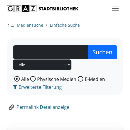
Zum Inhalt springen
Zur Detailanzeige springen
›
...
›
Mediensuche
Einfache Suche
Wählen Sie die Medienart nach der Sie suchen wollen
Alle
Physische Medien
E-Medien
Erweiterte Filterung
Permalink Detailanzeige