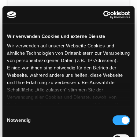
Mein erstes Buch vom
Wir verwenden Cookies und externe Dienste
Garten
Wir verwenden auf unserer Webseite Cookies und
Mediengruppe:
Kinderbuch
ähnliche Technologien von Drittanbietern zur Verarbeitung
Übergeordnetes Werk:
Sprach- und Leseförderung
von personenbezogenen Daten (z.B.: IP-Adressen).
Einige von ihnen sind notwendig für den Betrieb der
Beschreibung ein-/ausblenden
Webseite, während andere uns helfen, diese Webseite
und Ihre Erfahrung zu verbessern. Bei Auswahl der
Mehr Informationen ein-/ausblenden
Schaltfläche „Alle zulassen“ stimmen Sie der
Verwendung aller Cookies und Dienste, sowohl von
Drittanbietern als auch den eigenen, zu. Bitte beachten
Medium auf die Postliste setzen
Sie, dass bei Verwendung von Diensten und Setzen von
Einwilligungsauswahl
Cookies von Drittanbietern, eine Verarbeitung in
Notwendig
unsicheren Drittländern (Länder außerhalb des EWR
ohne adäquates Datenschutzniveau) stattfinden kann. In