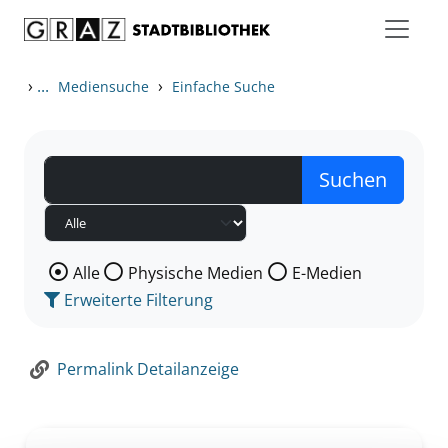
Zum Inhalt springen
Zur Detailanzeige springen
›
...
›
Mediensuche
Einfache Suche
Wählen Sie die Medienart nach der Sie suchen wollen
Alle
Physische Medien
E-Medien
Erweiterte Filterung
Permalink Detailanzeige