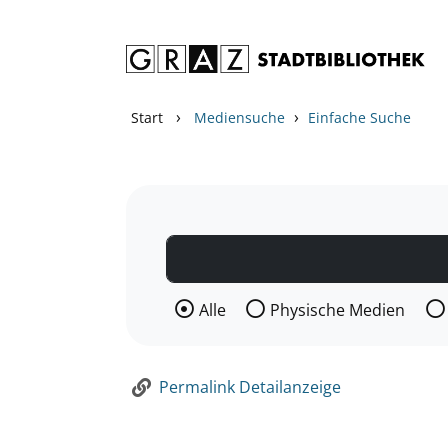
Zum Inhalt springen
Zur Detailanzeige springen
›
›
Start
Mediensuche
Einfache Suche
Wählen Sie die Medienart nach der Si
Alle
Physische Medien
Permalink Detailanzeige