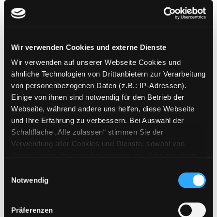
Die Haferhorde
Wir verwenden Cookies und externe Dienste
Wir verwenden auf unserer Webseite Cookies und
Mediengruppe:
Kinderbuch
ähnliche Technologien von Drittanbietern zur Verarbeitung
Verfasser:
Kolb, Luza
von personenbezogenen Daten (z.B.: IP-Adressen).
Einige von ihnen sind notwendig für den Betrieb der
Mehr Informationen ein-/ausblenden
Webseite, während andere uns helfen, diese Webseite
und Ihre Erfahrung zu verbessern. Bei Auswahl der
Bände
Schaltfläche „Alle zulassen“ stimmen Sie der
Verwendung aller Cookies und Dienste, sowohl von
Medium auf die Postliste setzen
Drittanbietern als auch den eigenen, zu. Bitte beachten
Sie, dass bei Verwendung von Diensten und Setzen von
Einwilligungsauswahl
Cookies von Drittanbietern, eine Verarbeitung in
Notwendig
unsicheren Drittländern (Länder außerhalb des EWR
ohne adäquates Datenschutzniveau) stattfinden kann. In
Präferenzen
diesem Zusammenhang können aktuell Risiken für