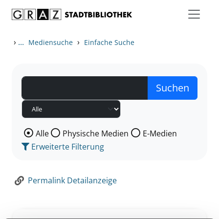
Zum Inhalt springen
Zur Detailanzeige springen
›
...
›
Mediensuche
Einfache Suche
Wählen Sie die Medienart nach der Sie suchen wollen
Alle
Physische Medien
E-Medien
Erweiterte Filterung
Permalink Detailanzeige