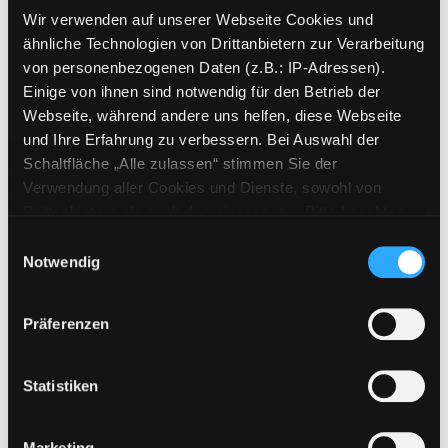
Beschreibung ein-/ausblenden
Wir verwenden auf unserer Webseite Cookies und
ähnliche Technologien von Drittanbietern zur Verarbeitung
Mehr Informationen ein-/ausblenden
von personenbezogenen Daten (z.B.: IP-Adressen).
Einige von ihnen sind notwendig für den Betrieb der
Webseite, während andere uns helfen, diese Webseite
und Ihre Erfahrung zu verbessern. Bei Auswahl der
Exemplare
Schaltfläche „Alle zulassen“ stimmen Sie der
Verwendung aller Cookies und Dienste, sowohl von
Zweigstelle:
Süd - Lauzilgasse
Drittanbietern als auch den eigenen, zu. Bitte beachten
Signatur:
PP.HS GAM
Sie, dass bei Verwendung von Diensten und Setzen von
Einwilligungsauswahl
Standort 2:
Ausleihe
Cookies von Drittanbietern, eine Verarbeitung in
Notwendig
Status:
Entliehen
unsicheren Drittländern (Länder außerhalb des EWR
Vorbestellungen:
1
ohne adäquates Datenschutzniveau) stattfinden kann. In
Präferenzen
diesem Zusammenhang können aktuell Risiken für
Mediengruppe:
Sachbuch
Betroffene nicht vollständig ausgeschlossen werden.
Frist:
03.09.2026
Eine Verarbeitung durch solche Cookies oder Dienste
Statistiken
Barcode:
1807SB03340
erfolgt nur, wenn Sie die jeweilige Einwilligung erteilen
Standort 3:
(„Auswahl erlauben“) oder auf die Schaltfläche „Alle
Marketing