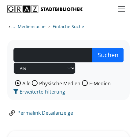
Zum Inhalt springen
Zur Detailanzeige springen
›
...
›
Mediensuche
Einfache Suche
Wählen Sie die Medienart nach der Sie suchen wollen
Alle
Physische Medien
E-Medien
Erweiterte Filterung
Permalink Detailanzeige