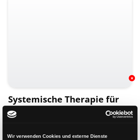
Systemische Therapie für
Dummies
Mediengruppe:
Sachbuch
Verfasser:
Suche nach diesem Verfasser
Gamber, Paul
Wir verwenden Cookies und externe Dienste