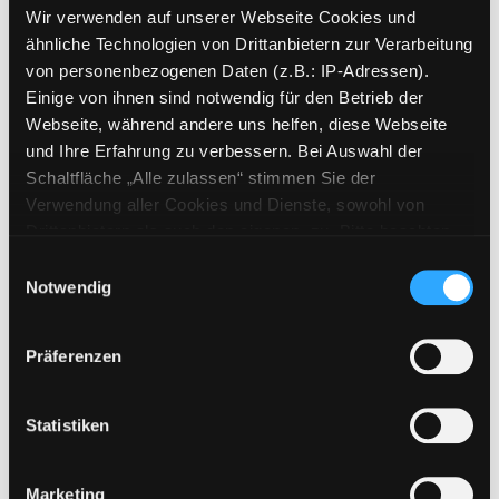
Signatur:
JE.J BRA
Wir verwenden auf unserer Webseite Cookies und
Standort 2:
Depot Bücherbus
ähnliche Technologien von Drittanbietern zur Verarbeitung
Status:
Verfügbar
von personenbezogenen Daten (z.B.: IP-Adressen).
Vorbestellungen:
0
Einige von ihnen sind notwendig für den Betrieb der
Webseite, während andere uns helfen, diese Webseite
Mediengruppe:
Kinderbuch
und Ihre Erfahrung zu verbessern. Bei Auswahl der
Frist:
Schaltfläche „Alle zulassen“ stimmen Sie der
Barcode:
2011SB00428
Verwendung aller Cookies und Dienste, sowohl von
Standort 3:
Drittanbietern als auch den eigenen, zu. Bitte beachten
Sie, dass bei Verwendung von Diensten und Setzen von
Einwilligungsauswahl
Cookies von Drittanbietern, eine Verarbeitung in
Notwendig
unsicheren Drittländern (Länder außerhalb des EWR
Zweigstelle:
Gösting
ohne adäquates Datenschutzniveau) stattfinden kann. In
Präferenzen
diesem Zusammenhang können aktuell Risiken für
Signatur:
JE.J BRA
Betroffene nicht vollständig ausgeschlossen werden.
Standort 2:
Ausleihe
Eine Verarbeitung durch solche Cookies oder Dienste
Statistiken
Status:
Entliehen
erfolgt nur, wenn Sie die jeweilige Einwilligung erteilen
Vorbestellungen:
0
(„Auswahl erlauben“) oder auf die Schaltfläche „Alle
Marketing
Mediengruppe:
Kinderbuch
zulassen“ klicken. Unter dem Punkt „Details zeigen“