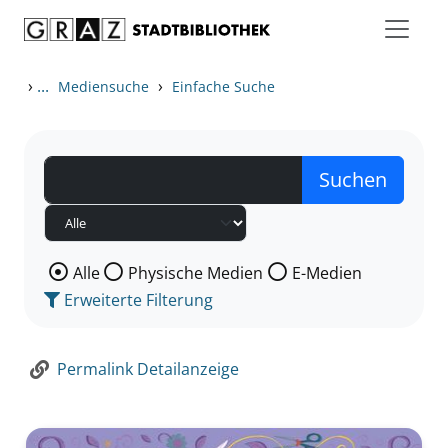
Zum Inhalt springen
Zur Detailanzeige springen
›
...
›
Mediensuche
Einfache Suche
Wählen Sie die Medienart nach der Sie suchen wollen
Alle
Physische Medien
E-Medien
Erweiterte Filterung
Permalink Detailanzeige