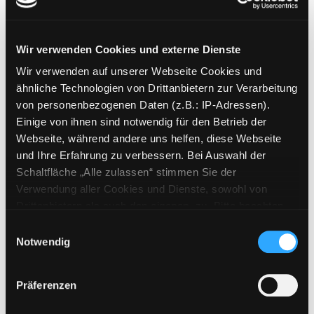
04.; Das verwunschene
Wir verwenden Cookies und externe Dienste
Parfüm
Wir verwenden auf unserer Webseite Cookies und
ähnliche Technologien von Drittanbietern zur Verarbeitung
Mediengruppe:
Kinderbuch
von personenbezogenen Daten (z.B.: IP-Adressen).
Suche nach diesem Verfasser
Beschreibung ein-/ausblenden
Einige von ihnen sind notwendig für den Betrieb der
Webseite, während andere uns helfen, diese Webseite
Mehr Informationen ein-/ausblenden
und Ihre Erfahrung zu verbessern. Bei Auswahl der
Schaltfläche „Alle zulassen“ stimmen Sie der
Verwendung aller Cookies und Dienste, sowohl von
Drittanbietern als auch den eigenen, zu. Bitte beachten
Exemplare
Sie, dass bei Verwendung von Diensten und Setzen von
Einwilligungsauswahl
Cookies von Drittanbietern, eine Verarbeitung in
Notwendig
Zweigstelle:
Gösting
unsicheren Drittländern (Länder außerhalb des EWR
Signatur:
JE.J VER
ohne adäquates Datenschutzniveau) stattfinden kann. In
Präferenzen
Standort 2:
Ausleihe
diesem Zusammenhang können aktuell Risiken für
Betroffene nicht vollständig ausgeschlossen werden.
Status:
Verfügbar