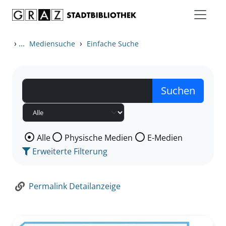
Zum Inhalt springen
Zur Detailanzeige springen
›
...
›
Mediensuche
Einfache Suche
Wählen Sie die Medienart nach der Sie suchen wollen
Alle
Physische Medien
E-Medien
Erweiterte Filterung
Permalink Detailanzeige