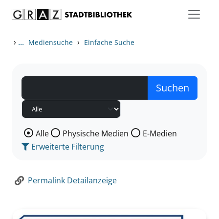
Zum Inhalt springen
Zur Detailanzeige springen
›
...
›
Mediensuche
Einfache Suche
Wählen Sie die Medienart nach der Sie suchen wollen
Alle
Physische Medien
E-Medien
Erweiterte Filterung
Permalink Detailanzeige