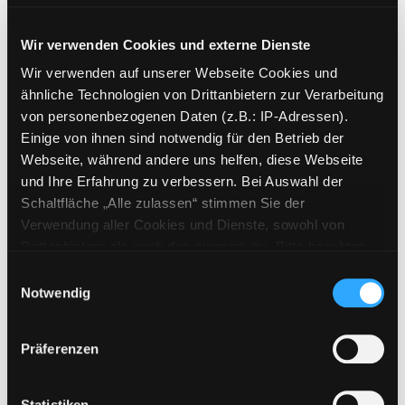
03.; Alya in Gefahr
Wir verwenden Cookies und externe Dienste
Wir verwenden auf unserer Webseite Cookies und
Mediengruppe:
Kinderbuch
ähnliche Technologien von Drittanbietern zur Verarbeitung
Suche nach diesem Verfasser
Beschreibung ein-/ausblenden
von personenbezogenen Daten (z.B.: IP-Adressen).
Einige von ihnen sind notwendig für den Betrieb der
Mehr Informationen ein-/ausblenden
Webseite, während andere uns helfen, diese Webseite
und Ihre Erfahrung zu verbessern. Bei Auswahl der
Schaltfläche „Alle zulassen“ stimmen Sie der
Verwendung aller Cookies und Dienste, sowohl von
Exemplare
Drittanbietern als auch den eigenen, zu. Bitte beachten
Sie, dass bei Verwendung von Diensten und Setzen von
Einwilligungsauswahl
Zweigstelle:
Gösting
Cookies von Drittanbietern, eine Verarbeitung in
Notwendig
Signatur:
JE.J ALY
unsicheren Drittländern (Länder außerhalb des EWR
ohne adäquates Datenschutzniveau) stattfinden kann. In
Standort 2:
Ausleihe
Präferenzen
diesem Zusammenhang können aktuell Risiken für
Status:
Verfügbar
Betroffene nicht vollständig ausgeschlossen werden.
Vorbestellungen:
0
Eine Verarbeitung durch solche Cookies oder Dienste
Statistiken