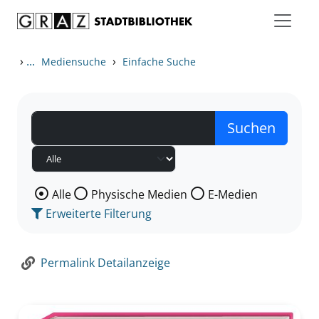
Zum Inhalt springen
Zur Detailanzeige springen
›
...
›
Mediensuche
Einfache Suche
Wählen Sie die Medienart nach der Sie suchen wollen
Alle
Physische Medien
E-Medien
Erweiterte Filterung
Permalink Detailanzeige