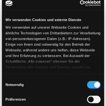
Eating with Africa
Wir verwenden Cookies und externe Dienste
meine Reise durch die afrikanische Küchen ; ein
Kochbuch mit Geschichten
Wir verwenden auf unserer Webseite Cookies und
Mediengruppe:
Sachbuch
ähnliche Technologien von Drittanbietern zur Verarbeitung
Verfasser:
Suche nach diesem Verfasser
Schiffer, Maria
von personenbezogenen Daten (z.B.: IP-Adressen).
Einige von ihnen sind notwendig für den Betrieb der
Beschreibung ein-/ausblenden
Webseite, während andere uns helfen, diese Webseite
und Ihre Erfahrung zu verbessern. Bei Auswahl der
Mehr Informationen ein-/ausblenden
Schaltfläche „Alle zulassen“ stimmen Sie der
Verwendung aller Cookies und Dienste, sowohl von
Drittanbietern als auch den eigenen, zu. Bitte beachten
Sie, dass bei Verwendung von Diensten und Setzen von
Exemplare
Einwilligungsauswahl
Cookies von Drittanbietern, eine Verarbeitung in
Notwendig
unsicheren Drittländern (Länder außerhalb des EWR
Zweigstelle:
Zanklhof
ohne adäquates Datenschutzniveau) stattfinden kann. In
Signatur:
VL.KRS SCHIF
Präferenzen
diesem Zusammenhang können aktuell Risiken für
Standort 2:
Ausleihe