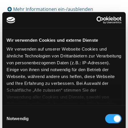
Mehr Informationen ein-/ausblenden
Exemplare
Wir verwenden Cookies und externe Dienste
Zweigstelle:
Gösting
Wir verwenden auf unserer Webseite Cookies und
Signatur:
JD.N KLEI
ähnliche Technologien von Drittanbietern zur Verarbeitung
von personenbezogenen Daten (z.B.: IP-Adressen).
Standort 2:
Ausleihe
Einige von ihnen sind notwendig für den Betrieb der
Status:
Entliehen
Webseite, während andere uns helfen, diese Webseite
Vorbestellungen:
0
und Ihre Erfahrung zu verbessern. Bei Auswahl der
Mediengruppe:
Kinderbuch
Schaltfläche „Alle zulassen“ stimmen Sie der
Frist:
10.08.2026
Verwendung aller Cookies und Dienste, sowohl von
Drittanbietern als auch den eigenen, zu. Bitte beachten
Barcode:
2102SB00727
Sie, dass bei Verwendung von Diensten und Setzen von
Einwilligungsauswahl
Standort 3:
Cookies von Drittanbietern, eine Verarbeitung in
Notwendig
unsicheren Drittländern (Länder außerhalb des EWR