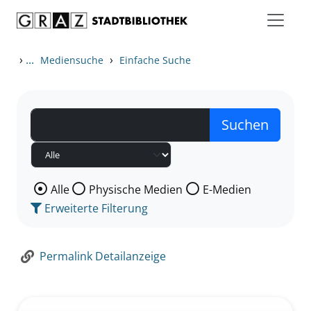
Zum Inhalt springen
Zur Detailanzeige springen
›
...
›
Mediensuche
Einfache Suche
Wählen Sie die Medienart nach der Sie suchen wollen
Alle
Physische Medien
E-Medien
Erweiterte Filterung
Permalink Detailanzeige