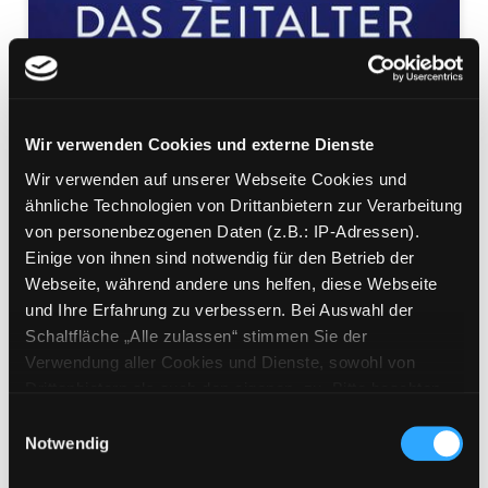
Wir verwenden Cookies und externe Dienste
Wir verwenden auf unserer Webseite Cookies und
Move
ähnliche Technologien von Drittanbietern zur Verarbeitung
das Zeitalter der Migration
von personenbezogenen Daten (z.B.: IP-Adressen).
Mediengruppe:
Sachbuch
Einige von ihnen sind notwendig für den Betrieb der
Verfasser:
Suche nach diesem Verfasser
Khanna, Parag
Webseite, während andere uns helfen, diese Webseite
und Ihre Erfahrung zu verbessern. Bei Auswahl der
Beschreibung ein-/ausblenden
Schaltfläche „Alle zulassen“ stimmen Sie der
Verwendung aller Cookies und Dienste, sowohl von
Mehr Informationen ein-/ausblenden
Drittanbietern als auch den eigenen, zu. Bitte beachten
Sie, dass bei Verwendung von Diensten und Setzen von
Einwilligungsauswahl
Cookies von Drittanbietern, eine Verarbeitung in
Notwendig
unsicheren Drittländern (Länder außerhalb des EWR
Exemplare