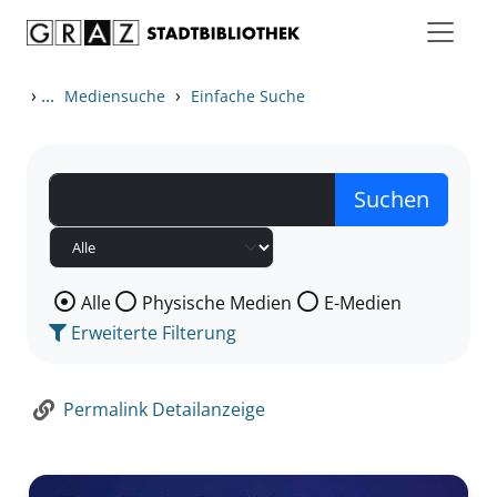
Zum Inhalt springen
Zur Detailanzeige springen
›
...
›
Mediensuche
Einfache Suche
Wählen Sie die Medienart nach der Sie suchen wollen
Alle
Physische Medien
E-Medien
Erweiterte Filterung
Permalink Detailanzeige