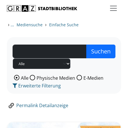
Zum Inhalt springen
Zur Detailanzeige springen
›
...
›
Mediensuche
Einfache Suche
Wählen Sie die Medienart nach der Sie suchen wollen
Alle
Physische Medien
E-Medien
Erweiterte Filterung
Permalink Detailanzeige