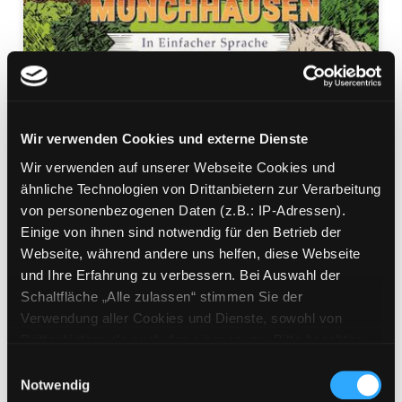
Wir verwenden Cookies und externe Dienste
Wir verwenden auf unserer Webseite Cookies und
Die Abenteuer von Baron
ähnliche Technologien von Drittanbietern zur Verarbeitung
von personenbezogenen Daten (z.B.: IP-Adressen).
Münchhausen
Einige von ihnen sind notwendig für den Betrieb der
in Einfacher Sprache ; [Volkserzählungen]
Webseite, während andere uns helfen, diese Webseite
Mediengruppe:
Belletristik
und Ihre Erfahrung zu verbessern. Bei Auswahl der
Suche nach diesem Verfasser
Schaltfläche „Alle zulassen“ stimmen Sie der
Beschreibung ein-/ausblenden
Verwendung aller Cookies und Dienste, sowohl von
Drittanbietern als auch den eigenen, zu. Bitte beachten
Mehr Informationen ein-/ausblenden
Sie, dass bei Verwendung von Diensten und Setzen von
Einwilligungsauswahl
Cookies von Drittanbietern, eine Verarbeitung in
Notwendig