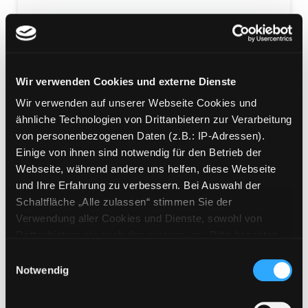
Ein Mädchen namens
Wir verwenden Cookies und externe Dienste
Willow
Wir verwenden auf unserer Webseite Cookies und
Mediengruppe:
Kinderbuch
ähnliche Technologien von Drittanbietern zur Verarbeitung
Verfasser:
Bohlmann, Sabine
von personenbezogenen Daten (z.B.: IP-Adressen).
Einige von ihnen sind notwendig für den Betrieb der
Mehr Informationen ein-/ausblenden
Webseite, während andere uns helfen, diese Webseite
und Ihre Erfahrung zu verbessern. Bei Auswahl der
Bände
Schaltfläche „Alle zulassen“ stimmen Sie der
Verwendung aller Cookies und Dienste, sowohl von
Drittanbietern als auch den eigenen, zu. Bitte beachten
Medium auf die Postliste setzen
Sie, dass bei Verwendung von Diensten und Setzen von
Einwilligungsauswahl
Cookies von Drittanbietern, eine Verarbeitung in
Notwendig
unsicheren Drittländern (Länder außerhalb des EWR
ohne adäquates Datenschutzniveau) stattfinden kann. In