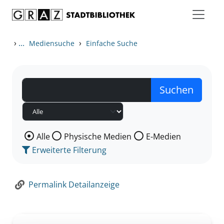
Zum Inhalt springen
Zur Detailanzeige springen
›
...
›
Mediensuche
Einfache Suche
Wählen Sie die Medienart nach der Sie suchen wollen
Alle
Physische Medien
E-Medien
Erweiterte Filterung
Permalink Detailanzeige