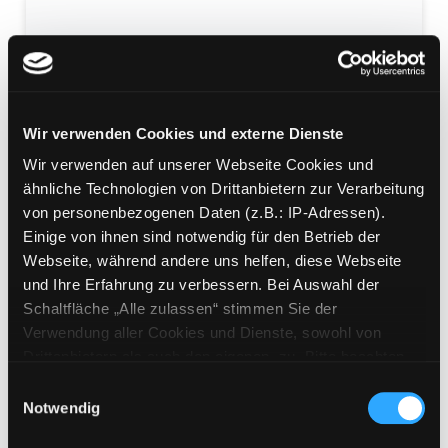
Alles über Dinosaurier
[erzählt von Ralph Caspers u. a.]
Wir verwenden Cookies und externe Dienste
Mediengruppe:
Literatur CD
Wir verwenden auf unserer Webseite Cookies und
Verfasser:
Dax, Eva
ähnliche Technologien von Drittanbietern zur Verarbeitung
Übergeordnetes Werk:
Auf den Spuren der
von personenbezogenen Daten (z.B.: IP-Adressen).
Dinosaurier
Einige von ihnen sind notwendig für den Betrieb der
Webseite, während andere uns helfen, diese Webseite
Beschreibung ein-/ausblenden
und Ihre Erfahrung zu verbessern. Bei Auswahl der
Schaltfläche „Alle zulassen“ stimmen Sie der
Mehr Informationen ein-/ausblenden
Verwendung aller Cookies und Dienste, sowohl von
Drittanbietern als auch den eigenen, zu. Bitte beachten
Medium auf die Postliste setzen
Sie, dass bei Verwendung von Diensten und Setzen von
Einwilligungsauswahl
Cookies von Drittanbietern, eine Verarbeitung in
Notwendig
unsicheren Drittländern (Länder außerhalb des EWR