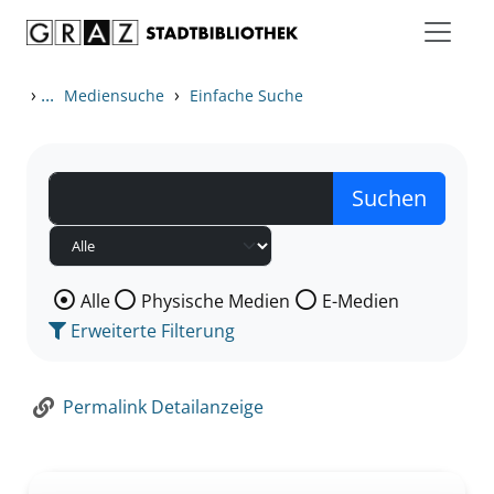
Zum Inhalt springen
Zur Detailanzeige springen
›
...
›
Mediensuche
Einfache Suche
Wählen Sie die Medienart nach der Sie suchen wollen
Alle
Physische Medien
E-Medien
Erweiterte Filterung
Permalink Detailanzeige