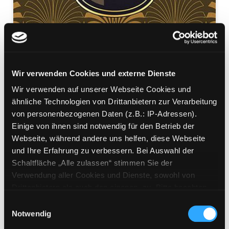
Wir verwenden Cookies und externe Dienste
Wir verwenden auf unserer Webseite Cookies und
Der große Gatsby
ähnliche Technologien von Drittanbietern zur Verarbeitung
von personenbezogenen Daten (z.B.: IP-Adressen).
in einfacher Sprache
Einige von ihnen sind notwendig für den Betrieb der
Mediengruppe:
Belletristik
Webseite, während andere uns helfen, diese Webseite
Verfasser:
Suche nach diesem Verfasser
Fitzgerald, Francis Scott
und Ihre Erfahrung zu verbessern. Bei Auswahl der
Beschreibung ein-/ausblenden
Schaltfläche „Alle zulassen“ stimmen Sie der
Verwendung aller Cookies und Dienste, sowohl von
Mehr Informationen ein-/ausblenden
Drittanbietern als auch den eigenen, zu. Bitte beachten
Sie, dass bei Verwendung von Diensten und Setzen von
Einwilligungsauswahl
Cookies von Drittanbietern, eine Verarbeitung in
Notwendig
unsicheren Drittländern (Länder außerhalb des EWR