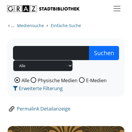
Zum Inhalt springen
Zur Detailanzeige springen
›
...
›
Mediensuche
Einfache Suche
Wählen Sie die Medienart nach der Sie suchen wollen
Alle
Physische Medien
E-Medien
Erweiterte Filterung
Permalink Detailanzeige