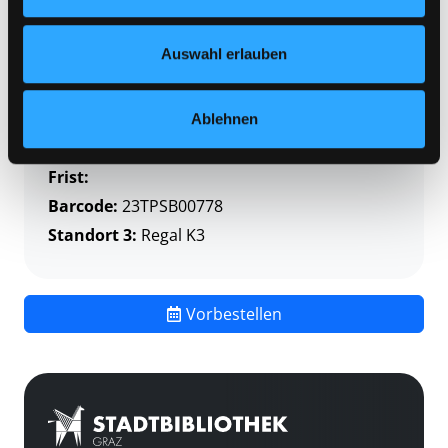
Zweigstelle:
Themenpaket-Service
Nähere Informationen finden Sie in unserer
Signatur:
TP SCHM
Datenschutzerklärung
und in unserem
Impressum
.
Auswahl erlauben
Standort 2:
Depot
Status:
Verfügbar
Vorbestellungen:
0
Ablehnen
Mediengruppe:
Themenpaket
Frist:
Barcode:
23TPSB00778
Standort 3:
Regal K3
Vorbestellen