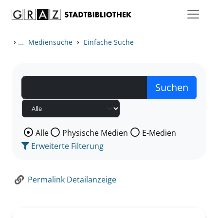
Zum Inhalt springen
Zur Detailanzeige springen
›
...
›
Mediensuche
Einfache Suche
Wählen Sie die Medienart nach der Sie suchen wollen
Alle
Physische Medien
E-Medien
Erweiterte Filterung
Permalink Detailanzeige