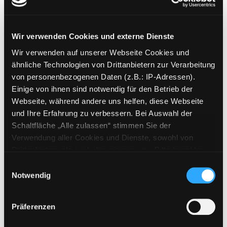
Veganuary
Wir verwenden Cookies und externe Dienste
das offizielle Kochbuch : mit über 100 kreativen
Wir verwenden auf unserer Webseite Cookies und
Rezepten für das ganze Jahr
ähnliche Technologien von Drittanbietern zur Verarbeitung
Mediengruppe:
Sachbuch
von personenbezogenen Daten (z.B.: IP-Adressen).
Suche nach diesem Verfasser
Beschreibung ein-/ausblenden
Einige von ihnen sind notwendig für den Betrieb der
Webseite, während andere uns helfen, diese Webseite
Mehr Informationen ein-/ausblenden
und Ihre Erfahrung zu verbessern. Bei Auswahl der
Schaltfläche „Alle zulassen“ stimmen Sie der
Verwendung aller Cookies und Dienste, sowohl von
Drittanbietern als auch den eigenen, zu. Bitte beachten
Exemplare
Sie, dass bei Verwendung von Diensten und Setzen von
Einwilligungsauswahl
Cookies von Drittanbietern, eine Verarbeitung in
Notwendig
Zweigstelle:
West - Eggenberg
unsicheren Drittländern (Länder außerhalb des EWR
Signatur:
VL.KV VEG
ohne adäquates Datenschutzniveau) stattfinden kann. In
Präferenzen
Standort 2:
Ausleihe
diesem Zusammenhang können aktuell Risiken für
Betroffene nicht vollständig ausgeschlossen werden.
Status:
Verfügbar