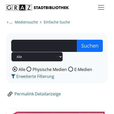
Zum Inhalt springen
Zur Detailanzeige springen
›
...
›
Mediensuche
Einfache Suche
Wählen Sie die Medienart nach der Sie suchen wollen
Alle
Physische Medien
E-Medien
Erweiterte Filterung
Permalink Detailanzeige