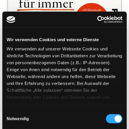
Wir verwenden Cookies und externe Dienste
Wir verwenden auf unserer Webseite Cookies und
Good habits, bad habits
ähnliche Technologien von Drittanbietern zur Verarbeitung
Gewohnheiten für immer ändern
von personenbezogenen Daten (z.B.: IP-Adressen).
Mediengruppe:
Sachbuch
Einige von ihnen sind notwendig für den Betrieb der
Verfasser:
Suche nach diesem Verfasser
Wood, Wendy (Verfasser)
Webseite, während andere uns helfen, diese Webseite
und Ihre Erfahrung zu verbessern. Bei Auswahl der
Beschreibung ein-/ausblenden
Schaltfläche „Alle zulassen“ stimmen Sie der
Verwendung aller Cookies und Dienste, sowohl von
Mehr Informationen ein-/ausblenden
Drittanbietern als auch den eigenen, zu. Bitte beachten
Sie, dass bei Verwendung von Diensten und Setzen von
Einwilligungsauswahl
Cookies von Drittanbietern, eine Verarbeitung in
Notwendig
unsicheren Drittländern (Länder außerhalb des EWR