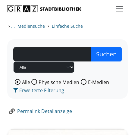
Zum Inhalt springen
Zur Detailanzeige springen
›
...
›
Mediensuche
Einfache Suche
Wählen Sie die Medienart nach der Sie suchen wollen
Alle
Physische Medien
E-Medien
Erweiterte Filterung
Permalink Detailanzeige