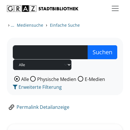
Zum Inhalt springen
Zur Detailanzeige springen
›
...
›
Mediensuche
Einfache Suche
Wählen Sie die Medienart nach der Sie suchen wollen
Alle
Physische Medien
E-Medien
Erweiterte Filterung
Permalink Detailanzeige