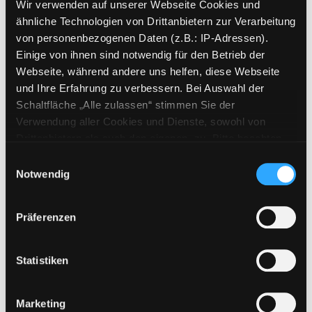
Wir verwenden auf unserer Webseite Cookies und
Beschreibung ein-/ausblenden
ähnliche Technologien von Drittanbietern zur Verarbeitung
von personenbezogenen Daten (z.B.: IP-Adressen).
Mehr Informationen ein-/ausblenden
Einige von ihnen sind notwendig für den Betrieb der
Webseite, während andere uns helfen, diese Webseite
und Ihre Erfahrung zu verbessern. Bei Auswahl der
Schaltfläche „Alle zulassen“ stimmen Sie der
Exemplare
Verwendung aller Cookies und Dienste, sowohl von
Drittanbietern als auch den eigenen, zu. Bitte beachten
Zweigstelle:
Bibliothek digital
Sie, dass bei Verwendung von Diensten und Setzen von
Einwilligungsauswahl
Signatur:
SIM
Cookies von Drittanbietern, eine Verarbeitung in
Notwendig
Standort 2:
unsicheren Drittländern (Länder außerhalb des EWR
Status:
Zum Download
ohne adäquates Datenschutzniveau) stattfinden kann. In
Präferenzen
Vorbestellungen:
0
diesem Zusammenhang können aktuell Risiken für
Betroffene nicht vollständig ausgeschlossen werden.
Mediengruppe:
Filmfriend
Eine Verarbeitung durch solche Cookies oder Dienste
Statistiken
Frist:
erfolgt nur, wenn Sie die jeweilige Einwilligung erteilen
Barcode:
(„Auswahl erlauben“) oder auf die Schaltfläche „Alle
Standort 3:
Marketing
zulassen“ klicken. Unter dem Punkt „Details zeigen“