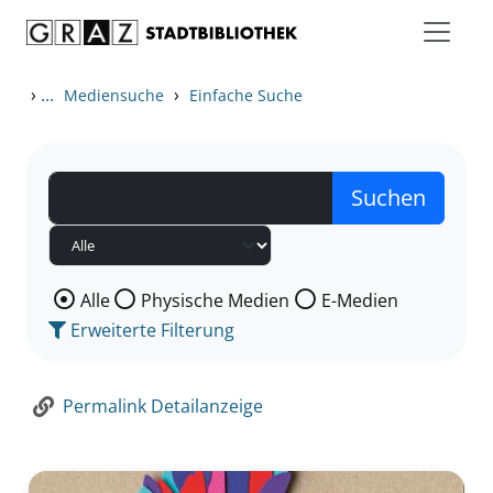
Zum Inhalt springen
Zur Detailanzeige springen
›
...
›
Mediensuche
Einfache Suche
Wählen Sie die Medienart nach der Sie suchen wollen
Alle
Physische Medien
E-Medien
Erweiterte Filterung
Permalink Detailanzeige