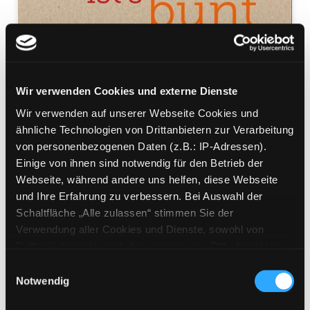
In mir drin ist's bunt
Wir verwenden Cookies und externe Dienste
mehrsprachige Ausgabe auf Deutsch, Türkisch,
Wir verwenden auf unserer Webseite Cookies und
Kroatisch-Bosnisch-Serbisch-Montenegrinisch,
ähnliche Technologien von Drittanbietern zur Verarbeitung
Englisch, Arabisch
von personenbezogenen Daten (z.B.: IP-Adressen).
Mediengruppe:
Kinderbuch
Einige von ihnen sind notwendig für den Betrieb der
Verfasser:
Suche nach diesem Verfasser
Bodner, Theresa (Verfasser)
Webseite, während andere uns helfen, diese Webseite
und Ihre Erfahrung zu verbessern. Bei Auswahl der
Beschreibung ein-/ausblenden
Schaltfläche „Alle zulassen“ stimmen Sie der
Verwendung aller Cookies und Dienste, sowohl von
Mehr Informationen ein-/ausblenden
Drittanbietern als auch den eigenen, zu. Bitte beachten
Sie, dass bei Verwendung von Diensten und Setzen von
Einwilligungsauswahl
Cookies von Drittanbietern, eine Verarbeitung in
Notwendig
unsicheren Drittländern (Länder außerhalb des EWR
Exemplare