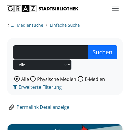
Zum Inhalt springen
Zur Detailanzeige springen
›
...
›
Mediensuche
Einfache Suche
Wählen Sie die Medienart nach der Sie suchen wollen
Alle
Physische Medien
E-Medien
Erweiterte Filterung
Permalink Detailanzeige