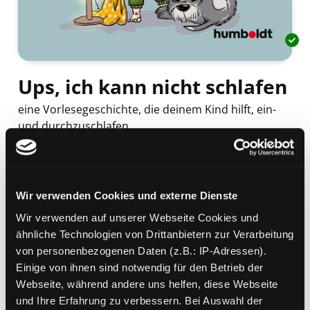
Ups, ich kann nicht schlafen
eine Vorlesegeschichte, die deinem Kind hilft, ein-
und durchzuschlafen
Mediengruppe:
Kinderbuch
Verfasser:
Suche nach diesem Verfasser
Spangler, Katharina (Verfasser)
Beschreibung ein-/ausblenden
Wir verwenden Cookies und externe Dienste
Wir verwenden auf unserer Webseite Cookies und
Mehr Informationen ein-/ausblenden
ähnliche Technologien von Drittanbietern zur Verarbeitung
von personenbezogenen Daten (z.B.: IP-Adressen).
Einige von ihnen sind notwendig für den Betrieb der
Exemplare
Webseite, während andere uns helfen, diese Webseite
und Ihre Erfahrung zu verbessern. Bei Auswahl der