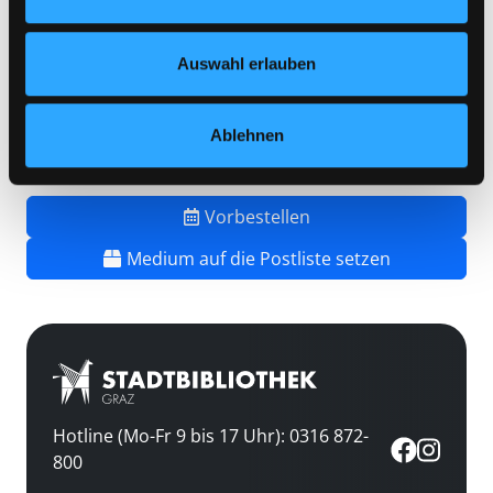
Vorbestellungen:
0
Nähere Informationen finden Sie in unserer
Mediengruppe:
Kinderbuch
Datenschutzerklärung
und in unserem
Impressum
.
Frist:
Auswahl erlauben
Barcode:
2605SB00415
Standort 3:
Ablehnen
Vorbestellen
Medium auf die Postliste setzen
Hotline (Mo-Fr 9 bis 17 Uhr): 0316 872-
800