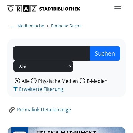
Zum Inhalt springen
Zur Detailanzeige springen
›
...
›
Mediensuche
Einfache Suche
Wählen Sie die Medienart nach der Sie suchen wollen
Alle
Physische Medien
E-Medien
Erweiterte Filterung
Permalink Detailanzeige