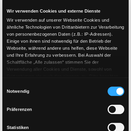
ungekürzt
Wir verwenden Cookies und externe Dienste
Mediengruppe:
Literatur MP3-CD
Verfasser:
Suche nach diesem Verfasser
Marchmont, Helena (Verfasser)
Wir verwenden auf unserer Webseite Cookies und
ähnliche Technologien von Drittanbietern zur Verarbeitung
Beschreibung ein-/ausblenden
von personenbezogenen Daten (z.B.: IP-Adressen).
Einige von ihnen sind notwendig für den Betrieb der
Mehr Informationen ein-/ausblenden
Webseite, während andere uns helfen, diese Webseite
und Ihre Erfahrung zu verbessern. Bei Auswahl der
Schaltfläche „Alle zulassen“ stimmen Sie der
Verwendung aller Cookies und Dienste, sowohl von
Exemplare
Drittanbietern als auch den eigenen, zu. Bitte beachten
Sie, dass bei Verwendung von Diensten und Setzen von
Zweigstelle:
Andritz
Einwilligungsauswahl
Cookies von Drittanbietern, eine Verarbeitung in
Notwendig
Signatur:
TD.DR.D MAR
unsicheren Drittländern (Länder außerhalb des EWR
Standort 2:
Ausleihe
ohne adäquates Datenschutzniveau) stattfinden kann. In
Präferenzen
Status:
Entliehen
diesem Zusammenhang können aktuell Risiken für
Vorbestellungen:
0
Betroffene nicht vollständig ausgeschlossen werden.
Eine Verarbeitung durch solche Cookies oder Dienste
Mediengruppe:
Literatur MP3-CD
Statistiken