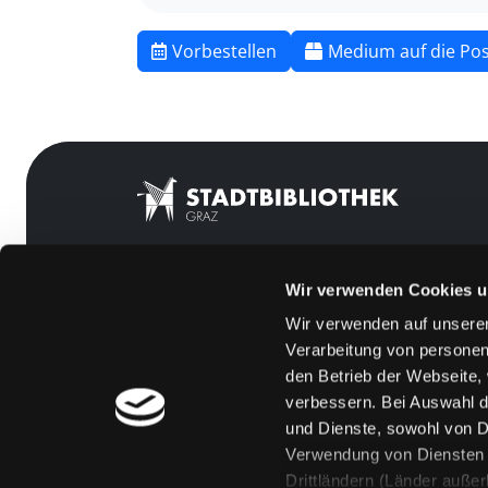
Vorbestellen
Medium auf die Pos
Wir verwenden Cookies u
Mitgliedschaft
Feedback
Wir verwenden auf unserer
Angebote
Kontakt
Verarbeitung von personen
LABUKA
Über uns
den Betrieb der Webseite,
verbessern. Bei Auswahl d
[kju:b]
Jobs
und Dienste, sowohl von Dr
News
Medienwunsch
Verwendung von Diensten u
Drittländern (Länder auße