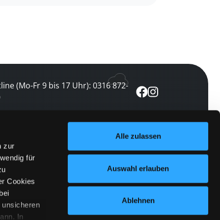
line (Mo-Fr 9 bis 17 Uhr): 0316 872-
0
ewsletter abonnieren
Alle zulassen
n zur
 keine Veranstaltung verpassen
wendig für
etzt abonnieren
Auswahl erlauben
zu
er Cookies
bei
Ablehnen
n unsicheren
ann. In