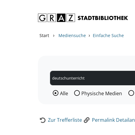
Zum Inhalt springen
Zur Detailanzeige springen
›
›
Start
Mediensuche
Einfache Suche
Wählen Sie die Medienart nach der Si
Alle
Physische Medien
Zur Trefferliste
Permalink Detailan