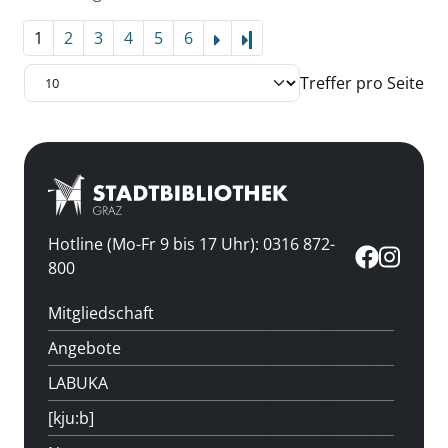
1
2
3
4
5
6
Letzte Seite
Treffer pro Seite
Hotline (Mo-Fr 9 bis 17 Uhr): 0316 872-
800
Mitgliedschaft
Angebote
LABUKA
[kju:b]