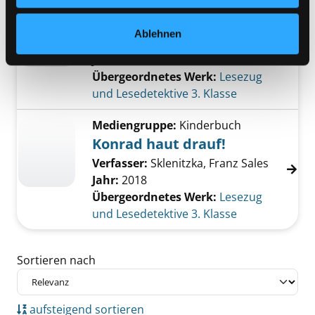
Mediengruppe:
Kinderbuch
Konrad haut drauf!
Ablehnen
Verfasser:
Sklenitzka, Franz Sales
Jahr:
2008
Übergeordnetes Werk:
Lesezug
und Lesedetektive 3. Klasse
Mediengruppe:
Kinderbuch
Konrad haut drauf!
Verfasser:
Sklenitzka, Franz Sales
Jahr:
2018
Übergeordnetes Werk:
Lesezug
und Lesedetektive 3. Klasse
Zu den Suchfiltern springen
Sortieren nach
aufsteigend sortieren