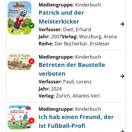
Mediengruppe:
Kinderbuch
Patrick und der
Meisterkicker
Exemplar-Details von Patrick und der Meister
Verfasser:
Dietl, Erhard
Suche nach diese
Jahr:
2007
Verlag:
Würzburg, Arena
Reihe:
Der Bücherbär, Erstleser
Mediengruppe:
Kinderbuch
Exemplar-Details von Betreten der Baustelle
Betreten der Baustelle
verboten
Verfasser:
Pauli, Lorenz
Suche nach diese
Jahr:
2024
Verlag:
Zürich, Atlantis-Verl.
Mediengruppe:
Kinderbuch
Ich hab einen Freund, der
Exemplar-Details von Ich hab einen Freund, de
ist Fußball-Profi