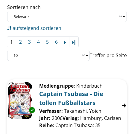
Sortieren nach
aufsteigend sortieren
1
2
3
4
5
6
Letzte Seite
Treffer pro Seite
Suchergebnis
Zu den Suchfiltern springen
Mediengruppe:
Kinderbuch
Captain Tsubasa - Die
tollen Fußballstars
Exemplar-Details von Captain Tsubasa - Die t
Verfasser:
Takahashi, Yoichi
Suche nach d
Jahr:
2006
Verlag:
Hamburg, Carlsen
Reihe:
Captain Tsubasa; 35