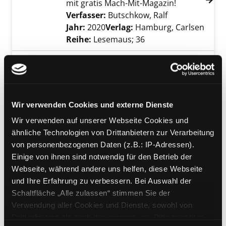
mit gratis Mach-Mit-Magazin!
Verfasser:
Butschkow, Ralf
Suche nach die
Jahr:
2020
Verlag:
Hamburg, Carlsen
Reihe:
Lesemaus; 36
Mediengruppe:
Kinderbuch
Fußballgeschichten
[Kleine Geschichten, großer
Exemplar-Details von Fußballgeschichten an
Lesespaß]
Wir verwenden Cookies und externe Dienste
Verfasser:
Schubert, Ulli
Suche nach diese
Wir verwenden auf unserer Webseite Cookies und
Jahr:
2004
ähnliche Technologien von Drittanbietern zur Verarbeitung
Verlag:
Bindlach, Loewe-Verl.
von personenbezogenen Daten (z.B.: IP-Adressen).
Reihe:
Lesepiraten, 3. Stufe
Einige von ihnen sind notwendig für den Betrieb der
Webseite, während andere uns helfen, diese Webseite
Mediengruppe:
Kinderbuch
und Ihre Erfahrung zu verbessern. Bei Auswahl der
06.; Ein starkes Team
Schaltfläche „Alle zulassen“ stimmen Sie der
Suche nach diesem Verfasser
Jahr:
2014
Verwendung aller Cookies und Dienste, sowohl von
Exemplar-Details von 06.; Ein starkes Team a
Verlag:
München, Cbj-Verl.
Drittanbietern als auch den eigenen, zu. Bitte beachten
Übergeordnetes Werk: