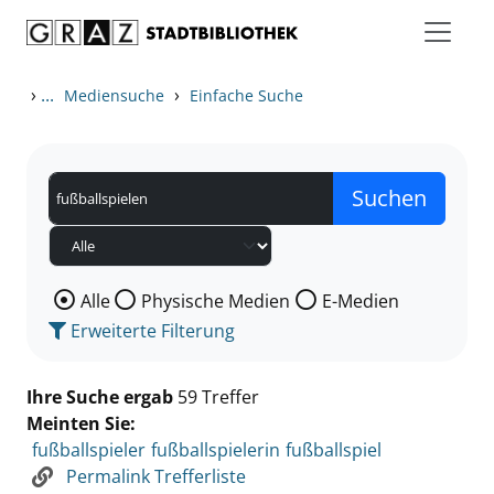
Zum Inhalt springen
Zu den Suchfiltern springen
Zur Trefferliste springen
›
...
›
Mediensuche
Einfache Suche
Wählen Sie die Medienart nach der Sie suchen wollen
Alle
Physische Medien
E-Medien
Erweiterte Filterung
Ihre Suche ergab
59 Treffer
Meinten Sie:
fußballspieler
fußballspielerin
fußballspiel
Permalink Trefferliste