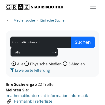
Zum Inhalt springen
Zu den Suchfiltern springen
Zur Trefferliste springen
›
...
›
Mediensuche
Einfache Suche
Wählen Sie die Medienart nach der Sie suchen wollen
Alle
Physische Medien
E-Medien
Erweiterte Filterung
Ihre Suche ergab
22 Treffer
Meinten Sie:
mathematikunterricht
information
informatik
Permalink Trefferliste