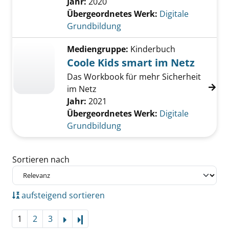
Jahr:
2020
Übergeordnetes Werk:
Digitale
Grundbildung
Mediengruppe:
Kinderbuch
Coole Kids smart im Netz
Das Workbook für mehr Sicherheit
im Netz
Jahr:
2021
Übergeordnetes Werk:
Digitale
Grundbildung
Zu den Suchfiltern springen
Sortieren nach
aufsteigend sortieren
1
2
3
Letzte Seite