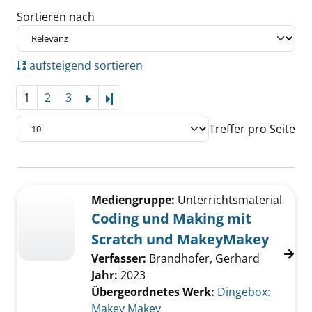
Sortieren nach
aufsteigend sortieren
1
2
3
Letzte Seite
Treffer pro Seite
Suchergebnis
Zu den Suchfiltern springen
Mediengruppe:
Unterrichtsmaterial
Coding und Making mit
Scratch und MakeyMakey
Verfasser:
Brandhofer, Gerhard
Jahr:
2023
Übergeordnetes Werk:
Dingebox:
Makey Makey