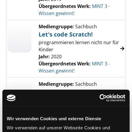
Übergeordnetes Werk:
MINT 3 -
Wissen gewinnt!
Mediengruppe:
Sachbuch
Let's code Scratch!
programmieren lernen nicht nur für
Kinder
Jahr:
2020
Übergeordnetes Werk:
MINT 3 -
Wissen gewinnt!
Mediengruppe:
Sachbuch
Ganz easy programmieren
lernen - Scratch
[überarbeitet und aktualisiert für
Scratch 3.0]
Wir verwenden Cookies und externe Dienste
Verfasser:
Dickins, Rosie
;
Stowell,
Wir verwenden auf unserer Webseite Cookies und
Louie