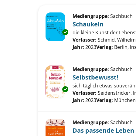
Suchergebnis
Zu den Suchfiltern springen
Mediengruppe:
Sachbuch
Schaukeln
Exemplar-Details von Schaukel
die kleine Kunst der Leben
Verfasser:
Schmid, Wilhelm
Jahr:
2023
Verlag:
Berlin, In
Mediengruppe:
Sachbuch
Selbstbewusst!
sich täglich etwas souverän
Exemplar-Details von Selbstbe
Verfasser:
Seidenstricker, Ir
Jahr:
2023
Verlag:
München, 
Mediengruppe:
Sachbuch
Das passende Leben