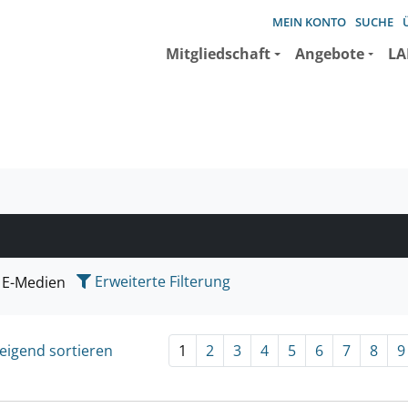
MEIN KONTO
SUCHE
Mitgliedschaft
Angebote
LA
e suchen wollen.
Erweiterte Filterung
E-Medien
eigend sortieren
1
2
3
4
5
6
7
8
9