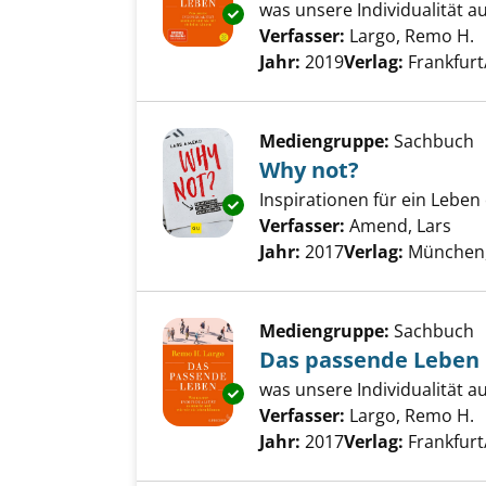
was unsere Individualität 
Exemplar-Details von Das pas
Verfasser:
Largo, Remo H.
S
Jahr:
2019
Verlag:
Frankfurt
Mediengruppe:
Sachbuch
Why not?
Inspirationen für ein Lebe
Exemplar-Details von Why not
Verfasser:
Amend, Lars
Suc
Jahr:
2017
Verlag:
München,
Mediengruppe:
Sachbuch
Das passende Leben
was unsere Individualität 
Exemplar-Details von Das pas
Verfasser:
Largo, Remo H.
S
Jahr:
2017
Verlag:
Frankfurt