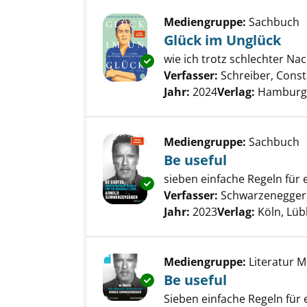
Mediengruppe:
Sachbuch
Glück im Unglück
wie ich trotz schlechter Na
Exemplar-Details von Glück im
Verfasser:
Schreiber, Const
Jahr:
2024
Verlag:
Hamburg
Mediengruppe:
Sachbuch
Be useful
sieben einfache Regeln für 
Exemplar-Details von Be usefu
Verfasser:
Schwarzenegger,
Jahr:
2023
Verlag:
Köln, Lü
Mediengruppe:
Literatur 
Be useful
Exemplar-Details von Be usefu
Sieben einfache Regeln für