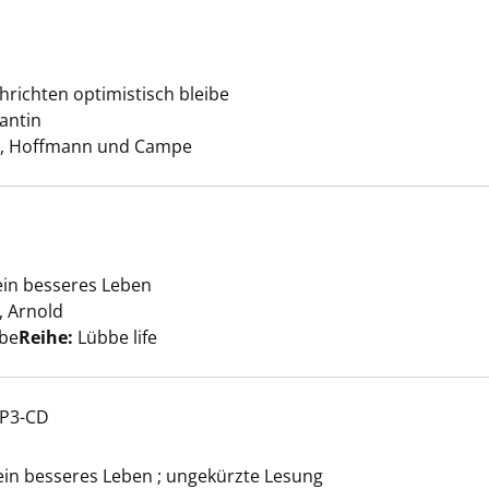
chrichten optimistisch bleibe
 Unglück anzeigen
antin
Suche nach diesem Verfasser
, Hoffmann und Campe
ein besseres Leben
l anzeigen
 Arnold
Suche nach diesem Verfasser
bbe
Reihe:
Lübbe life
MP3-CD
l anzeigen
 ein besseres Leben ; ungekürzte Lesung