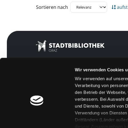
Zu den Suchfiltern springen
Sortieren nach
aufst
Wir verwenden Cookies u
Mitgliedschaft
Feedback
Wir verwenden auf unserer
Angebote
Kontakt
Verarbeitung von personen
LABUKA
Über uns
den Betrieb der Webseite,
verbessern. Bei Auswahl d
[kju:b]
Jobs
und Dienste, sowohl von Dr
News
Medienwunsch
Verwendung von Diensten u
Drittländern (Länder auße
Veranstaltungen
FAQs
diesem Zusammenhang könne