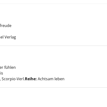
n anzeigen
sfreude
Suche nach diesem Verfasser
sel Verlag
er fühlen
wusst! anzeigen
is
Suche nach diesem Verfasser
Scorpio-Verl.
Reihe:
Achtsam leben