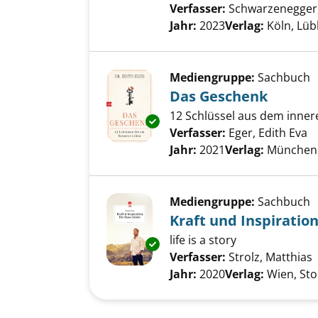
Verfasser:
Schwarzenegger,
Jahr:
2023
Verlag:
Köln, Lü
Mediengruppe:
Sachbuch
Das Geschenk
12 Schlüssel aus dem inner
Exemplar-Details von Das Ges
Verfasser:
Eger, Edith Eva
S
Jahr:
2021
Verlag:
München,
Mediengruppe:
Sachbuch
Kraft und Inspiration
life is a story
Exemplar-Details von Kraft und
Verfasser:
Strolz, Matthias
Jahr:
2020
Verlag:
Wien, Sto