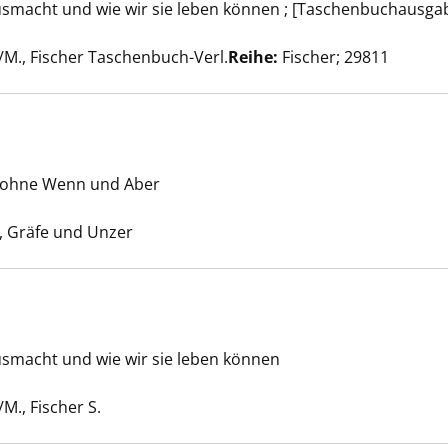
ausmacht und wie wir sie leben können ; [Taschenbuchausga
sende Leben anzeigen
uche nach diesem Verfasser
/M., Fischer Taschenbuch-Verl.
Reihe:
Fischer; 29811
n ohne Wenn und Aber
? anzeigen
he nach diesem Verfasser
 Gräfe und Unzer
ausmacht und wie wir sie leben können
sende Leben anzeigen
uche nach diesem Verfasser
/M., Fischer S.