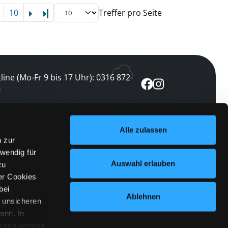
10
Treffer pro Seite
Letzte Seite
line (Mo-Fr 9 bis 17 Uhr): 0316 872-
0
ewsletter abonnieren
Alle zulassen
n zur
 keine Veranstaltung verpassen
wendig für
etzt abonnieren
Auswahl erlauben
zu
er Cookies
bei
Ablehnen
n unsicheren
ann. In
ossen werden.