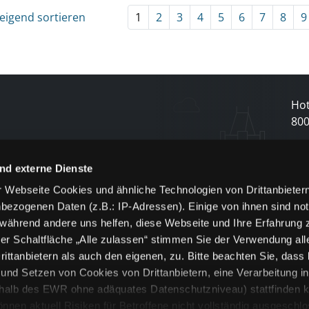
eigend sortieren
1
2
3
4
5
6
7
8
9
Hot
80
N
nd externe Dienste
 Webseite Cookies und ähnliche Technologien von Drittanbieter
und
bezogenen Daten (z.B.: IP-Adressen). Einige von ihnen sind not
j
 während andere uns helfen, diese Webseite und Ihre Erfahrung 
er Schaltfläche „Alle zulassen“ stimmen Sie der Verwendung all
ittanbietern als auch den eigenen, zu. Bitte beachten Sie, dass 
nd Setzen von Cookies von Drittanbietern, eine Verarbeitung i
rhalb des EWR ohne adäquates Datenschutzniveau) stattfinden k
n aktuell Risiken für Betroffene nicht vollständig ausgeschl