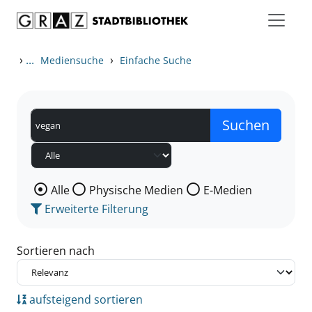
Zum Inhalt springen
Zu den Suchfiltern springen
Zur Trefferliste springen
›
...
›
Mediensuche
Einfache Suche
Wählen Sie die Medienart nach der Sie suchen wollen
Alle
Physische Medien
E-Medien
Erweiterte Filterung
Sortieren nach
aufsteigend sortieren