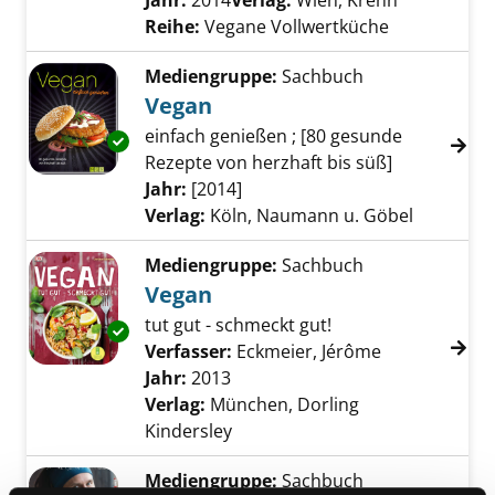
Jahr:
2014
Verlag:
Wien, Krenn
Reihe:
Vegane Vollwertküche
Mediengruppe:
Sachbuch
Vegan
einfach genießen ; [80 gesunde
Exemplar-Details von Vegan anzeigen
Rezepte von herzhaft bis süß]
Suche nach diesem Verfasser
Jahr:
[2014]
Verlag:
Köln, Naumann u. Göbel
Mediengruppe:
Sachbuch
Vegan
tut gut - schmeckt gut!
Exemplar-Details von Vegan anzeigen
Verfasser:
Eckmeier, Jérôme
Suche nach d
Jahr:
2013
Verlag:
München, Dorling
Kindersley
Mediengruppe:
Sachbuch