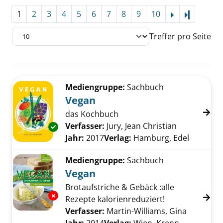
1
2
3
4
5
6
7
8
9
10
Letzte Se
Treffer pro Seite
Suchergebnis
Zu den Suchfiltern springen
Mediengruppe:
Sachbuch
Vegan
das Kochbuch
Verfasser:
Jury, Jean Christian
Suche nach 
Exemplar-Details von Vegan anzeigen
Jahr:
2017
Verlag:
Hamburg, Edel
Mediengruppe:
Sachbuch
Vegan
Brotaufstriche & Gebäck :alle
Exemplar-Details von Vegan anzeigen
Rezepte kalorienreduziert!
Verfasser:
Martin-Williams, Gina
Suche na