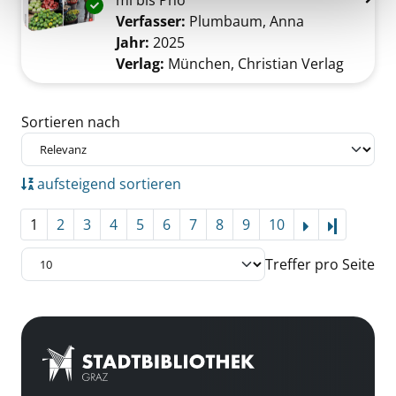
mì bis Phò
Exemplar-Details von Vieatnam vegan anzeig
Verfasser:
Plumbaum, Anna
Suche nach d
Jahr:
2025
Verlag:
München, Christian Verlag
Zu den Suchfiltern springen
Sortieren nach
aufsteigend sortieren
1
2
3
4
5
6
7
8
9
10
Letzte Se
Treffer pro Seite