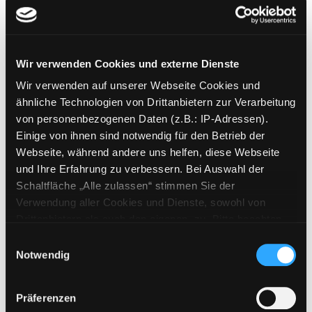
Vegan
quick and easy ; über 60 Rezepte
Exemplar-Details von Vegan anzeigen
Verfasser:
Moschinski, Björn
Suche nach d
Jahr:
2015
Wir verwenden Cookies und externe Dienste
Verlag:
München, Südwest-Verl.
Wir verwenden auf unserer Webseite Cookies und
ähnliche Technologien von Drittanbietern zur Verarbeitung
Mediengruppe:
Sachbuch
von personenbezogenen Daten (z.B.: IP-Adressen).
Vegan
Einige von ihnen sind notwendig für den Betrieb der
[bewusst essen und genießen]
Exemplar-Details von Vegan anzeigen
Webseite, während andere uns helfen, diese Webseite
Suche nach diesem Verfasser
Jahr:
o. J.
und Ihre Erfahrung zu verbessern. Bei Auswahl der
Verlag:
Köln, Naumann u. Göbel
Schaltfläche „Alle zulassen“ stimmen Sie der
Verwendung aller Cookies und Dienste, sowohl von
Mediengruppe:
Sachbuch
Drittanbietern als auch den eigenen, zu. Bitte beachten
Vegan
Sie, dass bei Verwendung von Diensten und Setzen von
Einwilligungsauswahl
[Achtung, Einsteiger: So einfach geht
Exemplar-Details von Vegan anzeigen
Cookies von Drittanbietern, eine Verarbeitung in
Notwendig
kochen!]
unsicheren Drittländern (Länder außerhalb des EWR
Verfasser:
Möller, Hildegard
Suche nach d
ohne adäquates Datenschutzniveau) stattfinden kann. In
Präferenzen
Jahr:
2015
diesem Zusammenhang können aktuell Risiken für