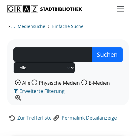
Zum Inhalt springen
Zur Detailanzeige springen
›
...
›
Mediensuche
Einfache Suche
Wählen Sie die Medienart nach der Sie suchen wollen
Alle
Physische Medien
E-Medien
Erweiterte Filterung
Zur Trefferliste
Permalink Detailanzeige