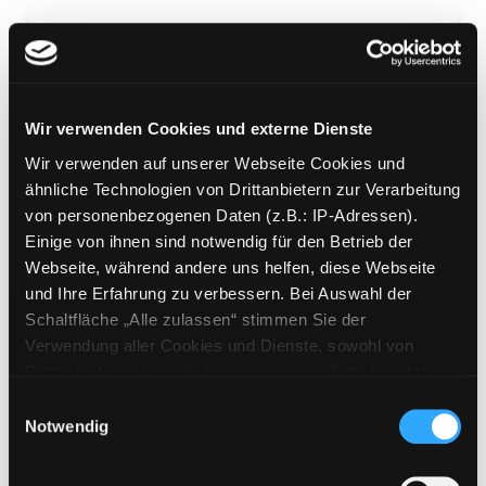
Warrior Cats - Staffel 6
Wir verwenden Cookies und externe Dienste
Wir verwenden auf unserer Webseite Cookies und
Vision von Schatten
ähnliche Technologien von Drittanbietern zur Verarbeitung
Mediengruppe:
Kinderbuch
von personenbezogenen Daten (z.B.: IP-Adressen).
Verfasser:
Hunter, Erin
Einige von ihnen sind notwendig für den Betrieb der
Webseite, während andere uns helfen, diese Webseite
Mehr Informationen ein-/ausblenden
und Ihre Erfahrung zu verbessern. Bei Auswahl der
Schaltfläche „Alle zulassen“ stimmen Sie der
Bände
Verwendung aller Cookies und Dienste, sowohl von
Drittanbietern als auch den eigenen, zu. Bitte beachten
Medium auf die Postliste setzen
Sie, dass bei Verwendung von Diensten und Setzen von
Einwilligungsauswahl
Cookies von Drittanbietern, eine Verarbeitung in
Notwendig
unsicheren Drittländern (Länder außerhalb des EWR
ohne adäquates Datenschutzniveau) stattfinden kann. In