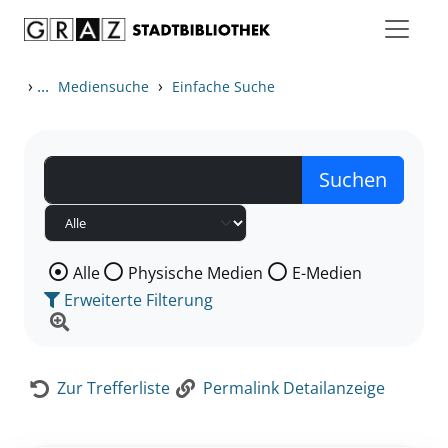
Zum Inhalt springen
Zur Detailanzeige springen
›
...
›
Mediensuche
Einfache Suche
Wählen Sie die Medienart nach der Sie suchen wollen
Alle
Physische Medien
E-Medien
Erweiterte Filterung
Zur Trefferliste
Permalink Detailanzeige