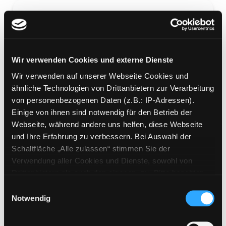
Warrior Cats - Staffel 8
Wir verwenden Cookies und externe Dienste
Wir verwenden auf unserer Webseite Cookies und
ein sternenloser Clan
ähnliche Technologien von Drittanbietern zur Verarbeitung
Mediengruppe:
Kinderbuch
von personenbezogenen Daten (z.B.: IP-Adressen).
Verfasser:
Hunter, Erin
Einige von ihnen sind notwendig für den Betrieb der
Webseite, während andere uns helfen, diese Webseite
Mehr Informationen ein-/ausblenden
und Ihre Erfahrung zu verbessern. Bei Auswahl der
Schaltfläche „Alle zulassen“ stimmen Sie der
Bände
Verwendung aller Cookies und Dienste, sowohl von
Drittanbietern als auch den eigenen, zu. Bitte beachten
Medium auf die Postliste setzen
Sie, dass bei Verwendung von Diensten und Setzen von
Einwilligungsauswahl
Cookies von Drittanbietern, eine Verarbeitung in
Notwendig
unsicheren Drittländern (Länder außerhalb des EWR
ohne adäquates Datenschutzniveau) stattfinden kann. In