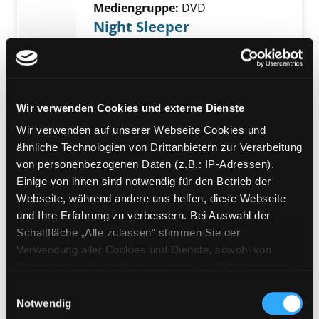
Mediengruppe:
DVD
Night Sleeper
ein Zug außer Kontrolle
Exemplar-Details von Night Sleeper anzeigen
Suche nach diesem Verfasser
Jahr:
2026
Verlag:
Großbritannien, Polyband
Medien GmbH
Wir verwenden Cookies und externe Dienste
Mediengruppe:
Belletristik
Wir verwenden auf unserer Webseite Cookies und
River Clyde
ähnliche Technologien von Drittanbietern zur Verarbeitung
von personenbezogenen Daten (z.B.: IP-Adressen).
Kriminalroman
Einige von ihnen sind notwendig für den Betrieb der
Verfasser:
Buchholz, Simone
Suche nach d
Exemplar-Details von River Clyde anzeigen
Webseite, während andere uns helfen, diese Webseite
Jahr:
2021
und Ihre Erfahrung zu verbessern. Bei Auswahl der
Verlag:
Berlin, Suhrkamp-Verl.
Schaltfläche „Alle zulassen“ stimmen Sie der
Reihe:
Suhrkamp Nova; 5129,
Verwendung aller Cookies und Dienste, sowohl von
Chastity Riley; 10
Drittanbietern als auch den eigenen, zu. Bitte beachten
Mediengruppe:
Belletristik
Sie, dass bei Verwendung von Diensten und Setzen von
Einwilligungsauswahl
Bobby March forever
Cookies von Drittanbietern, eine Verarbeitung in
Notwendig
unsicheren Drittländern (Länder außerhalb des EWR