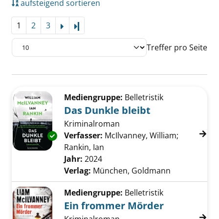
aufsteigend sortieren
1
2
3
Letzte Seite
Treffer pro Seite
Suchergebnis
Zu den Suchfiltern springen
Mediengruppe:
Belletristik
Das Dunkle bleibt
Kriminalroman
Verfasser:
McIlvanney, William
;
Exemplar-Details von Das Dunkle bleibt anze
Rankin, Ian
Suche nach diesem Verfasser
Jahr:
2024
Verlag:
München, Goldmann
Mediengruppe:
Belletristik
Ein frommer Mörder