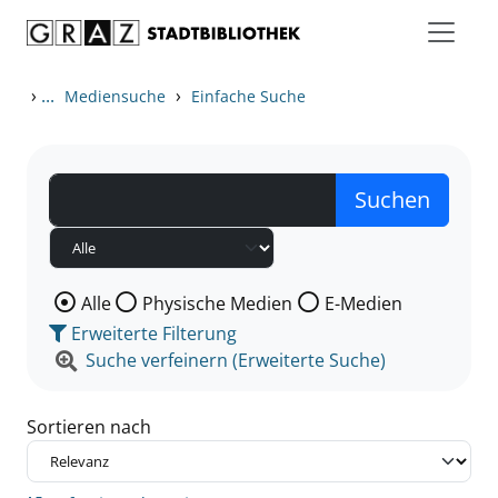
Zum Inhalt springen
Zu den Suchfiltern springen
Zur Trefferliste springen
›
...
›
Mediensuche
Einfache Suche
Wählen Sie die Medienart nach der Sie suchen wollen
Alle
Physische Medien
E-Medien
Erweiterte Filterung
Suche verfeinern (Erweiterte Suche)
Sortieren nach