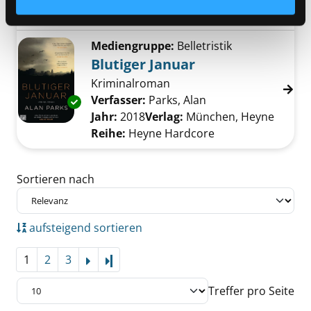
Reihe:
Harper Collins; 100141
Mediengruppe:
Belletristik
Blutiger Januar
Kriminalroman
Verfasser:
Parks, Alan
Suche nach diesem 
Exemplar-Details von Blutiger Januar anzeige
Jahr:
2018
Verlag:
München, Heyne
Reihe:
Heyne Hardcore
Zu den Suchfiltern springen
Sortieren nach
aufsteigend sortieren
1
2
3
Letzte Seite
Treffer pro Seite