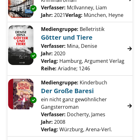
Kriminalroman
Verfasser:
McIlvanney, Liam
Suche nach d
Exemplar-Details von Ein frommer Mörder a
Jahr:
2021
Verlag:
München, Heyne
Mediengruppe:
Belletristik
Götter und Tiere
Verfasser:
Mina, Denise
Suche nach diese
Jahr:
2020
Exemplar-Details von Götter und Tiere anzei
Verlag:
Hamburg, Argument Verlag
Reihe:
Ariadne; 1246
Mediengruppe:
Kinderbuch
Der Große Baresi
ein nicht ganz gewöhnlicher
Exemplar-Details von Der Große Baresi anze
Gangsterroman
Verfasser:
Docherty, James
Suche nach di
Jahr:
2008
Verlag:
Würzburg, Arena-Verl.